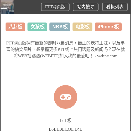
PTT网页版
站内搜寻
看板列表
八卦板
女孩板
NBA板
电影板
iPhone 板
日本旅游板
表特板
股市板
炒房板
LoL板
PTT网页版
拥有最新的即时八卦消息，最正的表特正妹，以及丰
富的搞笑图片，想掌握更多
PTT线上热门话题
及新闻吗？现在就
美食板
将
WEB批踢踢(WEBPTT)
加入我的最爱吧！ -
webptt.com
LoL板
LoL L0L LOL L○L