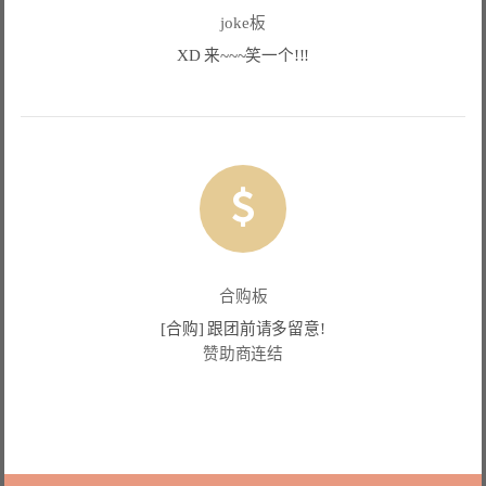
joke板
XD 来~~~笑一个!!!
合购板
[合购] 跟团前请多留意!
赞助商连结