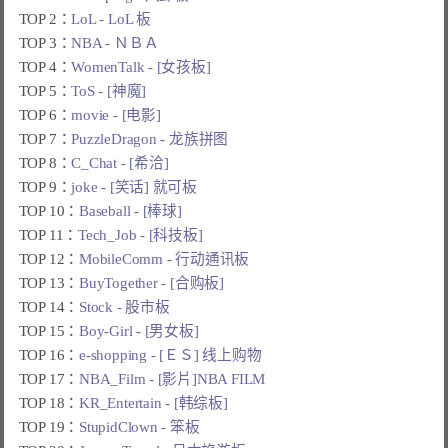
TOP 2：
LoL - LoL 板
TOP 3：
NBA - ＮＢＡ
TOP 4：
WomenTalk - [女孩板]
TOP 5：
ToS - [神魔]
TOP 6：
movie - [电影]
TOP 7：
PuzzleDragon - 龙族拼图
TOP 8：
C_Chat - [希洽]
TOP 9：
joke - [笑话] 就可板
TOP 10：
Baseball - [棒球]
TOP 11：
Tech_Job - [科技板]
TOP 12：
MobileComm - 行动通讯板
TOP 13：
BuyTogether - [合购板]
TOP 14：
Stock - 股市板
TOP 15：
Boy-Girl - [男女板]
TOP 16：
e-shopping - [ＥＳ] 线上购物
TOP 17：
NBA_Film - [影片]NBA FILM
TOP 18：
KR_Entertain - [韩综板]
TOP 19：
StupidClown - 笨板