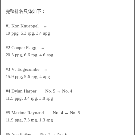
完整排名具体如下：

#1 Kon Knueppel　↔

19 ppg, 5.3 rpg, 3.4 apg

#2 Cooper Flagg　↔

20.3 ppg, 6.6 rpg, 4.6 apg

#3 VJ Edgecombe　↔

15.9 ppg, 5.6 rpg, 4 apg

#4 Dylan Harper　　No. 5 → No. 4

11.5 ppg, 3.4 rpg, 3.8 apg

#5 Maxime Raynaud　　No. 4 → No. 5

11.9 ppg, 7.3 rpg, 1.3 apg

#6 Ace Bailey　　No. 7 → No. 6
