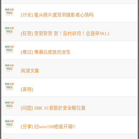
[讨论] 能从照片感受到摄影者心情吗
[狂贺] 贺贺贺贺 贺！岛村卯月！总选举NO.1
[难过] 羡慕白皮肤的女生
阅读文章
[黑特]
[问题] SBK S1安装於安全帽位置
[分享] 旧woo100绝版开箱!!