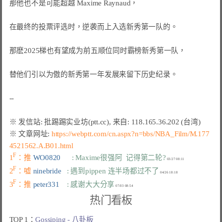
那他也不是可能超越 Maxime Raynaud，

在最终的投票评选时，逆袭而上入选新秀第一队的。

那麽2025梯也有望成为前五顺位同时霸榜新秀第一队，

替他们引以为傲的新秀第一年发展来留下历史纪录。

※ 文章网址: 
https://webptt.com/cn.aspx?n=bbs/NBA_Film/M.177
4521562.A.B01.html
F
1
：推 
WO0820      
: Maxime很强阿  记得第二轮?
F
2
：嘘 
ninebride   
: 遇到pippen 连半场都过不了
F
3
：推 
peter331    
: 感谢大大分享
热门看板
TOP 1：
Gossiping - 八卦板