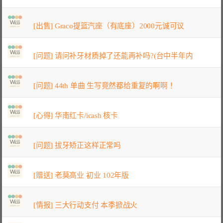
[出售] Graco提篮汽座（有底座）2000元诚可议
[问题] 请问补牙材质掉了还能再补吗?(台中半年内
[问题] 44th 单曲 生写竟然都给重复的啊啊！
[心得] 华南红卡/icash 核卡
[问题] 拔牙矫正这样正常吗
[赠送] 老莫高业 初业 102年版
[情报] 三大行动支付 本季掀战火