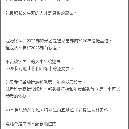
能累积长久生涯的人才是最後的赢家。

－－

我始终认为2025梯的光芒是被兄弟梯的2026梯给掩盖过，

但我从不觉得2025梯有很差，

不要被字面上的大小年给迷思，

2025梯可能比你们想像中的还要强。

如果我们单纯比较新秀第一年的发展起步，

就看谁走得比较顺利，新秀排行榜和年度新秀阵容是一个可以
参考的依据。

2025梯乐透前段班，特别是前五顺位可以说是真材实料

没几个是肉脚不配该顺位的
