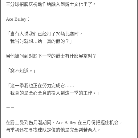
三分球招牌庆祝动作给融入到爵士文化里了。

Ace Bailey：

「当有人说我们已经打了70场比赛时，

　我当时就想…蛤　真的假的？」

当他被问到对於下一季的爵士有什麽展望时？

「窝不知道。」

「这一季我也正在努力完成它……

　我真的是全心全意的投入到这一季的工作。」

－－

在爵士受到伤兵潮期间，Ace Bailey 在三月份把握住机会，

与季初还在寻找球队定位的他是完全判若两人，
