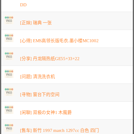
DD
[正妹] 瑞典 一张
[心得] EMS高领长版毛衣.墨小楼MC1002
[分享] 丹龙隔热纸GE55+33+22
[问题] 清洗洗衣机
[寻物] 窗台下的空间
[闲聊] 双极の女神1 木魔爵
[售车] 新竹 1997 march 1297cc 白色 四门