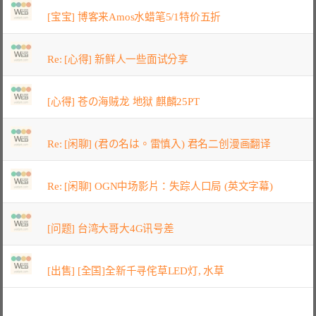
[宝宝] 博客来Amos水蜡笔5/1特价五折
Re: [心得] 新鲜人一些面试分享
[心得] 苍の海贼龙 地狱 麒麟25PT
Re: [闲聊] (君の名は。雷慎入) 君名二创漫画翻译
Re: [闲聊] OGN中场影片：失踪人口局 (英文字幕)
[问题] 台湾大哥大4G讯号差
[出售] [全国]全新千寻侘草LED灯, 水草