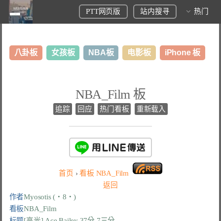
PTT网页版
站内搜寻
热门
八卦板
女孩板
NBA板
电影板
iPhone 板
日本旅游板
表特板
股市板
炒房板
LoL板
NBA_Film 板
美食板
追踪
回应
热门看板
重新载入
首页
›
看板
NBA_Film
返回
作者
Myosotis (・8・)
看板
NBA_Film
标题
[高光] Ace Bailey 37分 7三分