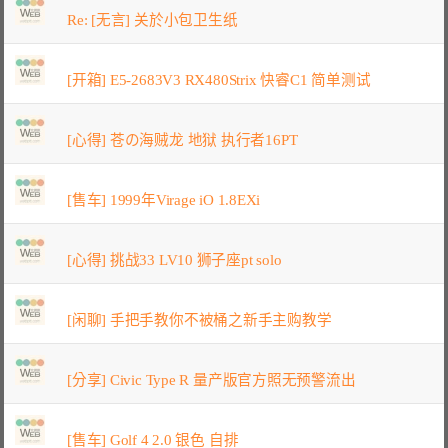
Re: [无言] 关於小包卫生纸
[开箱] E5-2683V3 RX480Strix 快睿C1 简单测试
[心得] 苍の海贼龙 地狱 执行者16PT
[售车] 1999年Virage iO 1.8EXi
[心得] 挑战33 LV10 狮子座pt solo
[闲聊] 手把手教你不被桶之新手主购教学
[分享] Civic Type R 量产版官方照无预警流出
[售车] Golf 4 2.0 银色 自排