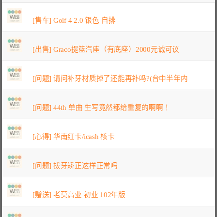
[售车] Golf 4 2.0 银色 自排
[出售] Graco提篮汽座（有底座）2000元诚可议
[问题] 请问补牙材质掉了还能再补吗?(台中半年内
[问题] 44th 单曲 生写竟然都给重复的啊啊！
[心得] 华南红卡/icash 核卡
[问题] 拔牙矫正这样正常吗
[赠送] 老莫高业 初业 102年版