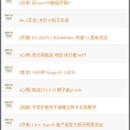
[分享] 旧woo100绝版开箱!!
Re: [无言] 关於小包卫生纸
[开箱] E5-2683V3 RX480Strix 快睿C1 简单测试
[心得] 苍の海贼龙 地狱 执行者16PT
[售车] 1999年Virage iO 1.8EXi
[心得] 挑战33 LV10 狮子座pt solo
[闲聊] 手把手教你不被桶之新手主购教学
[分享] Civic Type R 量产版官方照无预警流出