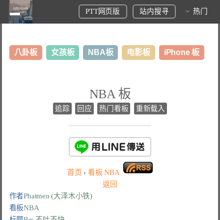
PTT网页版
站内搜寻
热门
八卦板
女孩板
NBA板
电影板
iPhone 板
日本旅游板
表特板
股市板
炒房板
LoL板
NBA 板
美食板
追踪
回应
热门看板
重新载入
首页
›
看板
NBA
返回
作者
Phatmen (大泽木小铁)
看板
NBA
标题
Re: 不吐不快