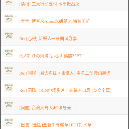
[情报] 三大行动支付 本季掀战火
[宝宝] 博客来Amos水蜡笔5/1特价五折
Re: [心得] 新鲜人一些面试分享
[心得] 苍の海贼龙 地狱 麒麟25PT
Re: [闲聊] (君の名は。雷慎入) 君名二创漫画翻译
Re: [闲聊] OGN中场影片：失踪人口局 (英文字幕)
[问题] 台湾大哥大4G讯号差
[出售] [全国]全新千寻侘草LED灯, 水草