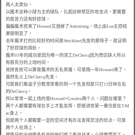
两人太类似，

以魔术这种小球为主的球队，比起这种禁区的攻击点，更需要
的是苦力还有好控球，

偏偏魔术挖来了Howard又放掉了Armstrong，场上由Lue主控结
果很明显了，

去年魔术打的比较好的时间是Strickland先发的那阵子，就证明
了好控球的用处，

魔术03年的成功是因为唯一的苦工DeClercq因为禁区缺人所以
有很充分的上场时间，

肯拼肯抢可以算是魔术的无名英雄，可是隔一年Howard来了，
虽然名义上DeClercq先发，

可是我们看盒子分数常常看的到一个先发但是只打15分钟左右
的DeClercq，

所以常常一起上场的是Howard+Gooden两个人，问题在哪里？

两个人都需要有球在手上才能发挥，即使进攻第一重任是在T-M
ac身上，

但是两个人都需要一定的空间才有办法发挥灵活的优点，可是
两个人在场上，

哪里分的出纳麽多机会给他们呢？再说战术，小球需要苦工，