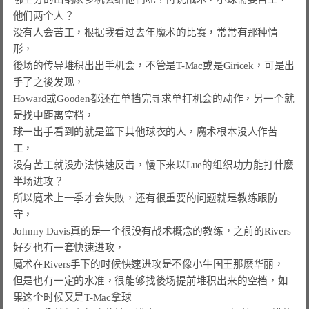
他们两个人？

没有人会苦工，根据我看过去年魔术的比赛，常常有那种情
形，

後场的传导堆积出出手机会，不管是T-Mac或是Giricek，可是出
手了之後发现，

Howard或Gooden都还在单挡完寻求单打机会的动作，另一个就
是找中距离空档，

球一出手看到的就是篮下其他球衣的人，魔术根本没人作苦
工，

没有苦工就没办法快速反击，慢下来以Lue的组织功力能打什麽
半场进攻？

所以魔术上一季才会失败，还有很重要的问题就是教练跟防
守，

Johnny Davis真的是一个很没有战术概念的教练，之前的Rivers
好歹也有一套快速进攻，

魔术在Rivers手下的时候快速进攻是不像小牛国王那麽华丽，

但是也有一定的水准，很能够找後场提前堆积出来的空档，如
果这个时候又是T-Mac拿球
