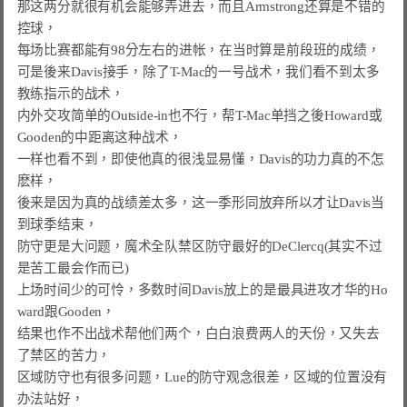
那这两分就很有机会能够弄进去，而且Armstrong还算是不错的
控球，

每场比赛都能有98分左右的进帐，在当时算是前段班的成绩，

可是後来Davis接手，除了T-Mac的一号战术，我们看不到太多
教练指示的战术，

内外交攻简单的Outside-in也不行，帮T-Mac单挡之後Howard或
Gooden的中距离这种战术，

一样也看不到，即使他真的很浅显易懂，Davis的功力真的不怎
麽样，

後来是因为真的战绩差太多，这一季形同放弃所以才让Davis当
到球季结束，

防守更是大问题，魔术全队禁区防守最好的DeClercq(其实不过
是苦工最会作而已)

上场时间少的可怜，多数时间Davis放上的是最具进攻才华的Ho
ward跟Gooden，

结果也作不出战术帮他们两个，白白浪费两人的天份，又失去
了禁区的苦力，

区域防守也有很多问题，Lue的防守观念很差，区域的位置没有
办法站好，
