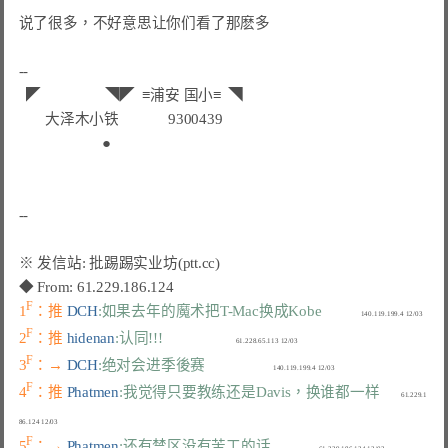
说了很多，不好意思让你们看了那麽多

--

◤                 ◥◤  
≡浦安 国小≡
  ◥
     大泽木小铁             9300439       
                    ●                    
F
1
：推 
DCH
:如果去年的魔术把T-Mac换成Kobe
F
2
：推 
hidenan
:认同!!!
F
3
：→ 
DCH
:绝对会进季後赛
F
4
：推 
Phatmen
:我觉得只要教练还是Davis，换谁都一样
            61.229.1
F
5
：→ 
Phatmen
:还有禁区没有苦工的话