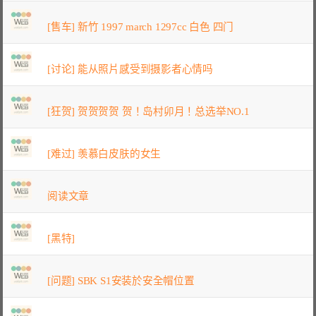
[售车] 新竹 1997 march 1297cc 白色 四门
[讨论] 能从照片感受到摄影者心情吗
[狂贺] 贺贺贺贺 贺！岛村卯月！总选举NO.1
[难过] 羡慕白皮肤的女生
阅读文章
[黑特]
[问题] SBK S1安装於安全帽位置