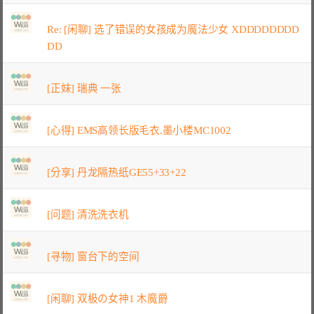
Re: [闲聊] 选了错误的女孩成为魔法少女 XDDDDDDDD
DD
[正妹] 瑞典 一张
[心得] EMS高领长版毛衣.墨小楼MC1002
[分享] 丹龙隔热纸GE55+33+22
[问题] 清洗洗衣机
[寻物] 窗台下的空间
[闲聊] 双极の女神1 木魔爵