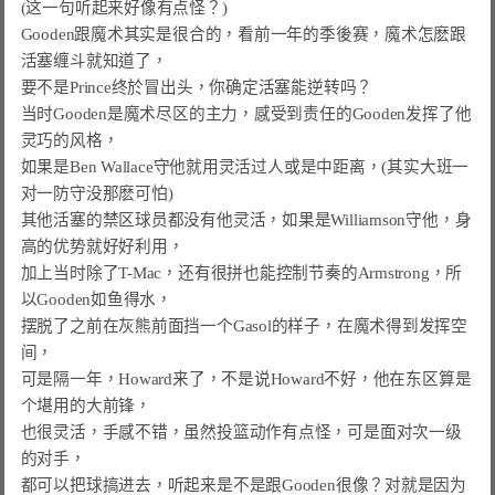
(这一句听起来好像有点怪？)

Gooden跟魔术其实是很合的，看前一年的季後赛，魔术怎麽跟
活塞缠斗就知道了，

要不是Prince终於冒出头，你确定活塞能逆转吗？

当时Gooden是魔术尽区的主力，感受到责任的Gooden发挥了他
灵巧的风格，

如果是Ben Wallace守他就用灵活过人或是中距离，(其实大班一
对一防守没那麽可怕)

其他活塞的禁区球员都没有他灵活，如果是Williamson守他，身
高的优势就好好利用，

加上当时除了T-Mac，还有很拼也能控制节奏的Armstrong，所
以Gooden如鱼得水，

摆脱了之前在灰熊前面挡一个Gasol的样子，在魔术得到发挥空
间，

可是隔一年，Howard来了，不是说Howard不好，他在东区算是
个堪用的大前锋，

也很灵活，手感不错，虽然投篮动作有点怪，可是面对次一级
的对手，

都可以把球搞进去，听起来是不是跟Gooden很像？对就是因为