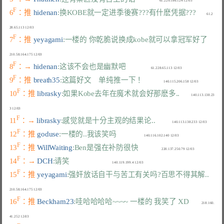
F
6
：推 
hidenan
:换KOBE就一定进季後赛???有什麽凭据???
            61.2
F
7
：推 
yeyagami
:一楼的 你乾脆说换成kobe就可以拿冠军好了
F
8
：→ 
hidenan
:这该不会也是幽默吧
F
9
：推 
breath35
:这篇好文　单纯推一下！
F
10
：推 
librasky
:如果Kobe去年在魔术就会好那麽多..
             140.113.138.23
F
11
：→ 
librasky
:感觉就是十分主观的结果论..
F
12
：推 
goduse
:一楼的..我该笑吗
F
13
：推 
WillWaiting
:Ben是强在补防很快
F
14
：→ 
DCH
:请笑
F
15
：推 
yeyagami
:强奸放话自干与苦工有关吗?百思不得其解..
F
16
：推 
Beckham23
:哇哈哈哈哈~~~~ 一楼的 我笑了 XD
              218.160.