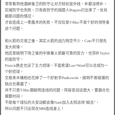
常常看到他漏掉後卫的防守让对方轻松投外线，补都没得补，

区域防守也失败，只有肯防守的摇摆人Bogans打出来了，处处
都是问题的情况，

才会造成上一季魔术的失败，不仅仅是T-Mac不是个好的领导者
这个问题，

和火箭的交易之後，其实火箭的战力掏空不少，Cato不只是先
发大前锋，

他还是姚明下场之後的中锋兼火箭最可靠的苦力，也弥补Taylor
的滥防守，

Francis换走也没了主力控球，不能希望Lue+Ward可以合成为一
个好控球，

交易来木桶柏也花掉了一个好射手Piatkowski，姚明不善碰撞的
缺点也暴露了，

并不只是T-Mac跟姚明连线的问题，阵容变动这麽大，要磨合也
需要时间，

不是每个球队的大变动都会像Nash加入太阳这样"麻吉"，

所以问题不只出现在MM连线身上！
