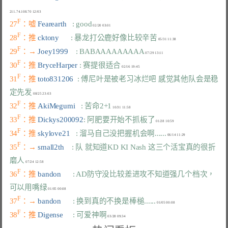
F
27
：嘘 
Fearearth   
: good
F
28
：推 
cktony      
: 暴龙打公鹿好像比较辛苦
F
29
：→ 
Joey1999    
: BABAAAAAAAAA
F
30
：推 
BryceHarper 
: 赛提很适合
F
31
：推 
toto831206  
: 傅尼叶是被老习冰烂吧 感觉其他队会是稳
定先发
F
32
：推 
AkiMegumi   
: 苦命2+1
F
33
：推 
Dickys200092
: 阿肥要开始不抓板了
F
34
：推 
skylove21   
: 溜马自己没把握机会啊......
F
35
：→ 
small2th    
: 队 就知道KD KI Nash 这三个活宝真的很折
磨人
F
36
：推 
bandon      
: AD防守没比较差进攻不知道强几个档次，
可以用嘴绿
F
37
：→ 
bandon      
: 换到真的不换是棒槌......
F
38
：推 
Digense     
: 可爱神啊