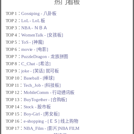
热门看板
TOP 1：
Gossiping - 八卦板
TOP 2：
LoL - LoL 板
TOP 3：
NBA - ＮＢＡ
TOP 4：
WomenTalk - [女孩板]
TOP 5：
ToS - [神魔]
TOP 6：
movie - [电影]
TOP 7：
PuzzleDragon - 龙族拼图
TOP 8：
C_Chat - [希洽]
TOP 9：
joke - [笑话] 就可板
TOP 10：
Baseball - [棒球]
TOP 11：
Tech_Job - [科技板]
TOP 12：
MobileComm - 行动通讯板
TOP 13：
BuyTogether - [合购板]
TOP 14：
Stock - 股市板
TOP 15：
Boy-Girl - [男女板]
TOP 16：
e-shopping - [ＥＳ] 线上购物
TOP 17：
NBA_Film - [影片]NBA FILM