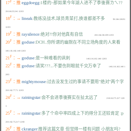
F
17
：推 
eggdoegg
:1楼的~那如果今年湖人进不了季後赛ㄌㄟ??
F
18
：→ 
lineak
:教练没战术,球员青菜打,换谁都差不多
               59.104.100.91 
F
19
：推 
raysilence
:绝对?!你对他真有自信
F
20
：推 
goduse
:DCH..你所谓的幽默在不同立场角度的人来看
F
21
：→ 
goduse
:是一种难看的讽刺
F
22
：推 
goduse
:请笑???...不要伤到眼就千灾万幸了
               140.116.102.140 1
F
23
：推 
mightymouse
:过去没发生过的事请不要用"绝对"两个字
F
24
：→ 
rainingstar
:会不会进季後赛实在扯太远了
                 218.162.75.217 12/0
F
25
：→ 
rainingstar
:多了个命中率四成上下的得分王还较肯定 :p
F
26
：推 
ckranger
:推荐这篇文章 但觉得一楼有问题 小朋友吗?