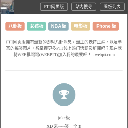
PTT网页版
站内搜寻
看板列表
八卦板
女孩板
NBA板
电影板
iPhone 板
日本旅游板
表特板
股市板
炒房板
LoL板
PTT网页版
拥有最新的即时八卦消息，最正的表特正妹，以及丰
富的搞笑图片，想掌握更多
PTT线上热门话题
及新闻吗？现在就
美食板
将
WEB批踢踢(WEBPTT)
加入我的最爱吧！ -
webptt.com
joke板
XD 来~~~笑一个!!!