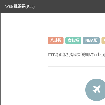
WEB批踢踢(PTT)
八卦板
女孩板
NBA板
PTT网页版
拥有最新的即时八卦