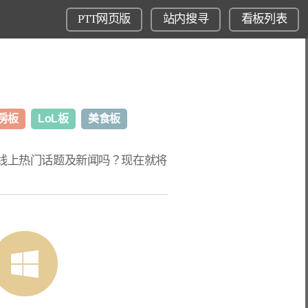
PTT网页版
站内搜寻
看板列表
房板
LoL板
美食板
T线上热门话题
及新闻吗？现在就将