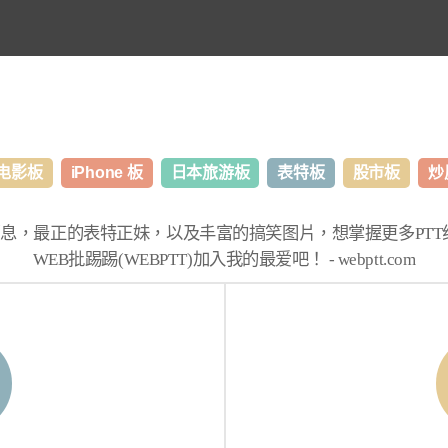
电影板
iPhone 板
日本旅游板
表特板
股市板
炒
消息，最正的表特正妹，以及丰富的搞笑图片，想掌握更多
PT
WEB批踢踢(WEBPTT)
加入我的最爱吧！ -
webptt.com