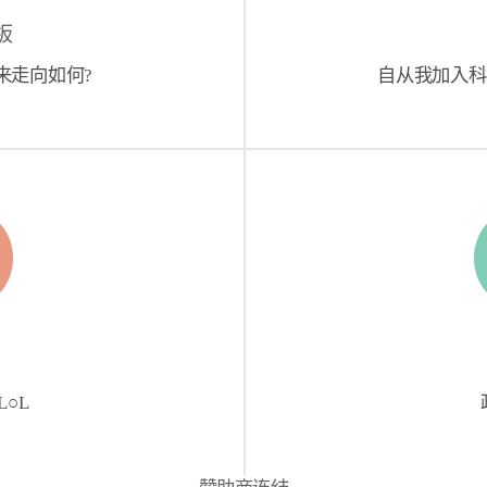
板
来走向如何?
自从我加入科
 L○L