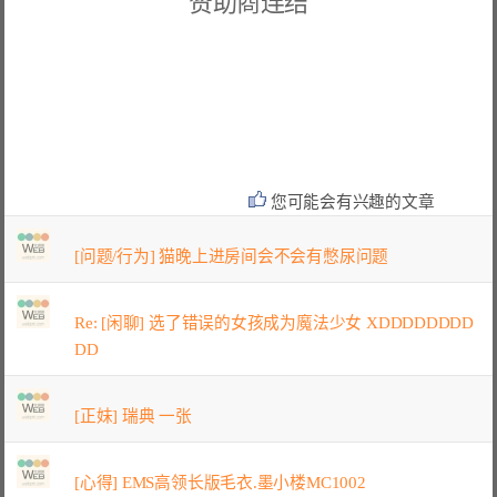
赞助商连结
您可能会有兴趣的文章
[问题/行为] 猫晚上进房间会不会有憋尿问题
Re: [闲聊] 选了错误的女孩成为魔法少女 XDDDDDDDD
DD
[正妹] 瑞典 一张
[心得] EMS高领长版毛衣.墨小楼MC1002