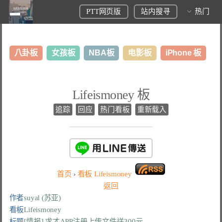
PTT网页版
站内搜寻
热门
八卦板
女孩板
NBA板
电影板
iPhone 板
日本旅游板
表特板
股市板
炒房板
LoL板
Lifeismoney 板
美食板
追踪
回应
热门看板
重新载入
首页
›
看板
Lifeismoney
返回
作者
suyal (苏亚)
看板
Lifeismoney
标题
[情报] 求才APP注册上传文件送300元