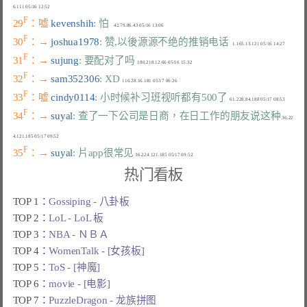
F
29
：嘘 
kevenshih
: 怕
F
30
：→ 
joshua1978
: 赞,以後源源不绝的推销电话
F
31
：→ 
sujung
: 要配对了吗
F
32
：→ 
sam352306
: XD
F
33
：嘘 
cindy0114
: 小时候补习班视听都有500了
F
34
：→ 
suyal
: 查了一下公司是日商，在日工作的朋友说这种
 36.22
F
35
：→ 
suyal
: 片app很常见
热门看板
TOP 1：
Gossiping - 八卦板
TOP 2：
LoL - LoL 板
TOP 3：
NBA - ＮＢＡ
TOP 4：
WomenTalk - [女孩板]
TOP 5：
ToS - [神魔]
TOP 6：
movie - [电影]
TOP 7：
PuzzleDragon - 龙族拼图