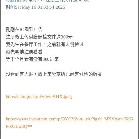
时间
Sat May 16 01:33:34 2026
刚刚在IG看到广告

注册後上传供膳健检文件送300元

我先生在餐厅工作，之前就有去健检过

就先叫他注册看看

等下个月看有没有300进来

没看到有人贴，放上来分享给已经有健检的版友

https://i.imgur.com/v0woAHX.jpeg
https://www.instagram.com/p/DYCYZonj_rA/?igsh=MXVxamJ6dG
lvZGEwdQ==