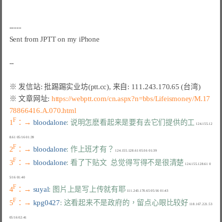
-----

Sent from JPTT on my iPhone

※ 文章网址: 
https://webptt.com/cn.aspx?n=bbs/Lifeismoney/M.17
78866416.A.070.html
F
1
：→ 
bloodalone
: 说明怎麽看起来是要有去它们提供的工
 124.155.12
F
2
：→ 
bloodalone
: 作上班才有？
F
3
：→ 
bloodalone
: 看了下贴文  总觉得写得不是很清楚
 124.155.128.61 0
F
4
：→ 
suyal
: 图片上是写上传就有耶
F
5
：→ 
kpg0427
: 这看起来不是政府的，留点心眼比较好
 118.167.221.53 