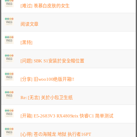
[难过] 羡慕白皮肤的女生
阅读文章
[黑特]
[问题] SBK S1安装於安全帽位置
[分享] 旧woo100绝版开箱!!
Re: [无言] 关於小包卫生纸
[开箱] E5-2683V3 RX480Strix 快睿C1 简单测试
[心得] 苍の海贼龙 地狱 执行者16PT