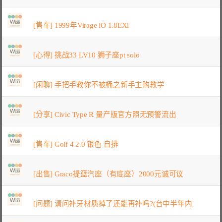
[售车] 1999年Virage iO 1.8EXi
[心得] 挑战33 LV10 狮子座pt solo
[闲聊] 手把手教你不被桶之新手主购教学
[分享] Civic Type R 量产版官方照无预警流出
[售车] Golf 4 2.0 银色 自排
[出售] Graco提篮汽座（有底座）2000元诚可议
[问题] 请问补牙材质掉了还能再补吗?(台中半年内