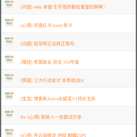
[问题] 44th 单曲 生写竟然都给重复的啊啊！
[心得] 华南红卡/icash 核卡
[问题] 拔牙矫正这样正常吗
[赠送] 老莫高业 初业 102年版
[情报] 三大行动支付 本季掀战火
[宝宝] 博客来Amos水蜡笔5/1特价五折
Re: [心得] 新鲜人一些面试分享
[心得] 苍の海贼龙 地狱 麒麟25PT