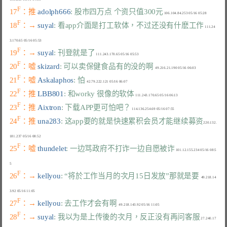
F
17
：推 
adolph666
: 股市四万点 个资只值300元
F
18
：→ 
suyal
: 看app介面是打工软体，不过还没有什麽工作
 111.24
F
19
：→ 
suyal
: 刊登就是了
F
20
：嘘 
skizard
: 可以卖保健食品有的没的啊
F
21
：嘘 
Askalaphos
: 怕
F
22
：推 
LBB801
: 和worky 很像的软体
F
23
：推 
Aixtron
: 下载APP更可怕吧？
F
24
：推 
una283
: 这app要的就是快速累积会员才能继续募资
220.132.
F
25
：嘘 
thundelet
: 一边骂政府不打诈一边自愿被诈
 101.12.155.234 05/16 08:5
F
26
：→ 
kellyou
: “将於工作当月的次月15日发放”那就是要
  49.218.14
F
27
：→ 
kellyou
: 去工作才会有啊
F
28
：→ 
suyal
: 我以为是上传後的次月，反正没有再问客服
 27.240.17