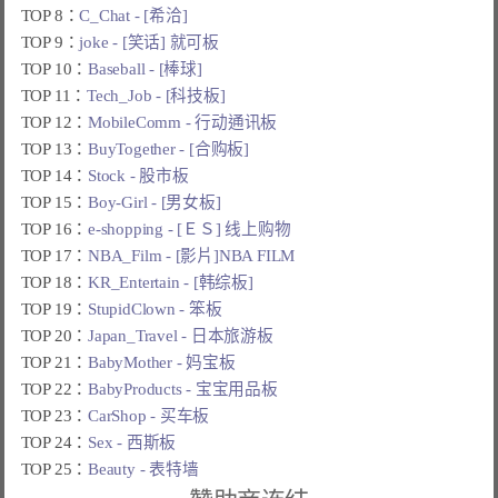
TOP 8：
C_Chat - [希洽]
TOP 9：
joke - [笑话] 就可板
TOP 10：
Baseball - [棒球]
TOP 11：
Tech_Job - [科技板]
TOP 12：
MobileComm - 行动通讯板
TOP 13：
BuyTogether - [合购板]
TOP 14：
Stock - 股市板
TOP 15：
Boy-Girl - [男女板]
TOP 16：
e-shopping - [ＥＳ] 线上购物
TOP 17：
NBA_Film - [影片]NBA FILM
TOP 18：
KR_Entertain - [韩综板]
TOP 19：
StupidClown - 笨板
TOP 20：
Japan_Travel - 日本旅游板
TOP 21：
BabyMother - 妈宝板
TOP 22：
BabyProducts - 宝宝用品板
TOP 23：
CarShop - 买车板
TOP 24：
Sex - 西斯板
TOP 25：
Beauty - 表特墙