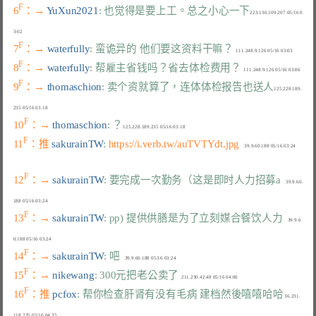
F
6
：→ 
YuXun2021
: 也觉得是要上工。总之小心一下
223.136.109.207 05/16 0
F
7
：→ 
waterfully
: 蛮诡异的 他们要这资料干嘛？
F
8
：→ 
waterfully
: 帮雇主省钱吗？省去体检费用？
F
9
：→ 
thomaschion
: 卖个资就算了，连体体检报告也送人
125.228.189.
F
10
：→ 
thomaschion
: ？
F
11
：推 
sakurainTW
: 
https://i.verb.tw/auTVTYdt.jpg
F
12
：→ 
sakurainTW
: 要完成一次勤务（这是即时人力招募a
    39.9.60.
F
13
：→ 
sakurainTW
: pp) 提供供膳是为了立刻媒合餐饮人力
    39.9.6
F
14
：→ 
sakurainTW
: 吧
F
15
：→ 
nikewang
: 300元把老公卖了
F
16
：推 
pcfox
: 帮你检查肝肾有没有毛病 建档然後嘻嘻哈哈
 36.231.