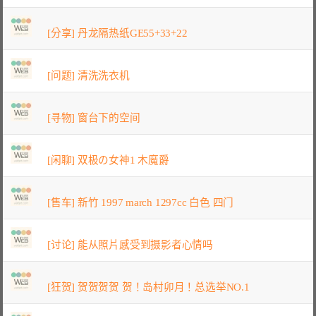
[分享] 丹龙隔热纸GE55+33+22
[问题] 清洗洗衣机
[寻物] 窗台下的空间
[闲聊] 双极の女神1 木魔爵
[售车] 新竹 1997 march 1297cc 白色 四门
[讨论] 能从照片感受到摄影者心情吗
[狂贺] 贺贺贺贺 贺！岛村卯月！总选举NO.1