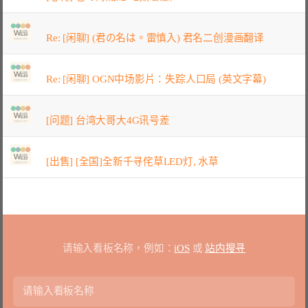
Re: [闲聊] (君の名は。雷慎入) 君名二创漫画翻译
Re: [闲聊] OGN中场影片：失踪人口局 (英文字幕)
[问题] 台湾大哥大4G讯号差
[出售] [全国]全新千寻侘草LED灯, 水草
请输入看板名称，例如：
iOS
或
站内搜寻