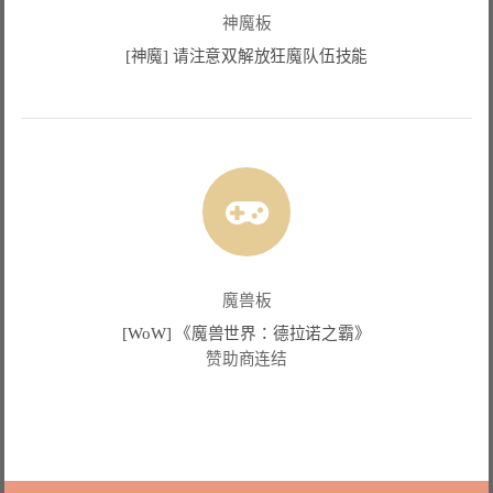
神魔板
[神魔] 请注意双解放狂魔队伍技能
魔兽板
[WoW] 《魔兽世界：德拉诺之霸》
赞助商连结