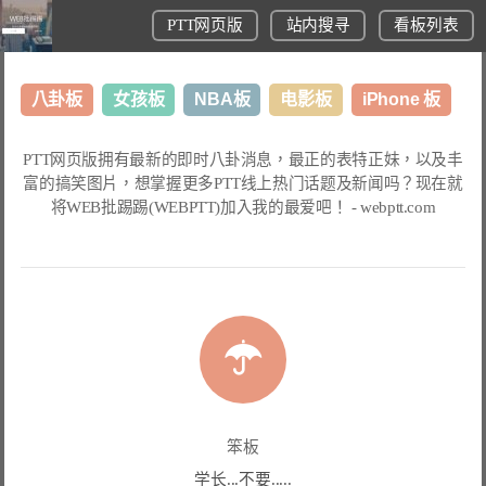
PTT网页版
站内搜寻
看板列表
八卦板
女孩板
NBA板
电影板
iPhone 板
日本旅游板
表特板
股市板
炒房板
LoL板
PTT网页版
拥有最新的即时八卦消息，最正的表特正妹，以及丰
富的搞笑图片，想掌握更多
PTT线上热门话题
及新闻吗？现在就
美食板
将
WEB批踢踢(WEBPTT)
加入我的最爱吧！ -
webptt.com
笨板
学长...不要.....