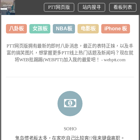
PTT网页版
站内搜寻
看板列表
八卦板
女孩板
NBA板
电影板
iPhone 板
日本旅游板
表特板
股市板
炒房板
LoL板
PTT网页版
拥有最新的即时八卦消息，最正的表特正妹，以及丰
富的搞笑图片，想掌握更多
PTT线上热门话题
及新闻吗？现在就
美食板
将
WEB批踢踢(WEBPTT)
加入我的最爱吧！ -
webptt.com
SOHO
鬼岛惯老板太多，在家吃自己比较爽!?我来键盘离职。