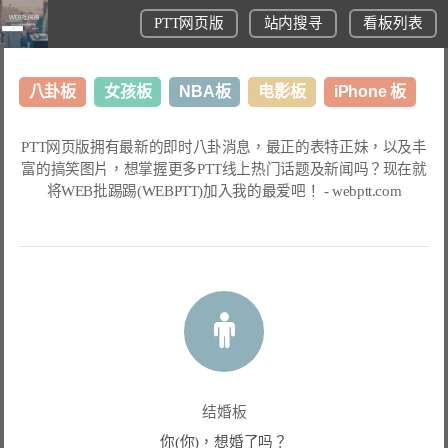
PTT网页版
站内搜寻
看板列表
八卦板
女孩板
NBA板
电影板
iPhone 板
日本旅游板
表特板
股市板
炒房板
LoL板
PTT网页版
拥有最新的即时八卦消息，最正的表特正妹，以及丰
富的搞笑图片，想掌握更多
PTT线上热门话题
及新闻吗？现在就
美食板
将
WEB批踢踢(WEBPTT)
加入我的最爱吧！ -
webptt.com
结婚板
你(你)，想婚了吗？