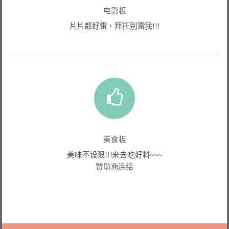
电影板
片片都好雷，拜托别雷我!!!
美食板
美味不设限!!!来去吃好料~~~
赞助商连结