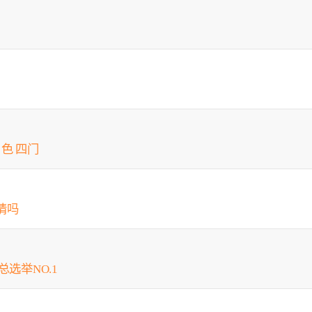
 白色 四门
情吗
总选举NO.1