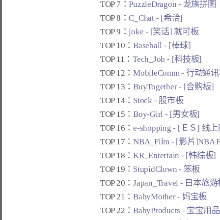
TOP 7：
PuzzleDragon - 龙族拼图
TOP 8：
C_Chat - [希洽]
TOP 9：
joke - [笑话] 就可板
TOP 10：
Baseball - [棒球]
TOP 11：
Tech_Job - [科技板]
TOP 12：
MobileComm - 行动通
TOP 13：
BuyTogether - [合购板]
TOP 14：
Stock - 股市板
TOP 15：
Boy-Girl - [男女板]
TOP 16：
e-shopping - [ＥＳ] 
TOP 17：
NBA_Film - [影片]NBA 
TOP 18：
KR_Entertain - [韩综板]
TOP 19：
StupidClown - 笨板
TOP 20：
Japan_Travel - 日本旅
TOP 21：
BabyMother - 妈宝板
TOP 22：
BabyProducts - 宝宝用