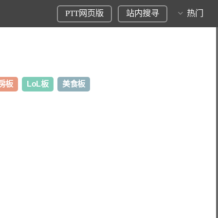
PTT网页版
站内搜寻
热门
房板
LoL板
美食板