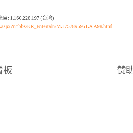
cn.aspx?n=bbs/KR_Entertain/M.1757895951.A.A98.html
看板
赞