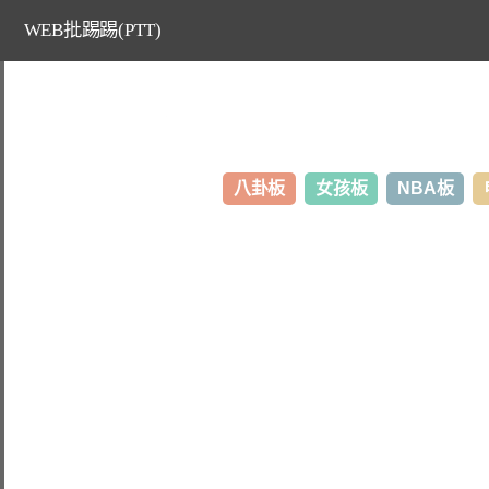
WEB批踢踢(PTT)
八卦板
女孩板
NBA板