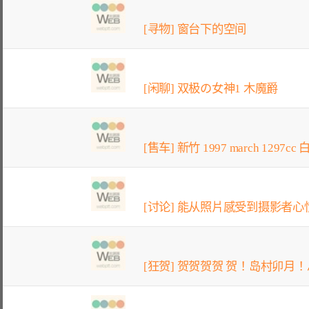
[寻物] 窗台下的空间
[闲聊] 双极の女神1 木魔爵
[售车] 新竹 1997 march 1297cc
[讨论] 能从照片感受到摄影者心
[狂贺] 贺贺贺贺 贺！岛村卯月！