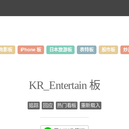
电影板
iPhone 板
日本旅游板
表特板
股市板
炒
KR_Entertain 板
追踪
回应
热门看板
重新载入