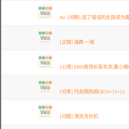
Re: [闲聊] 选了错误的女孩成为魔
[正妹] 瑞典 一张
[心得] EMS高领长版毛衣.墨小楼M
[分享] 丹龙隔热纸GE55+33+22
[问题] 清洗洗衣机