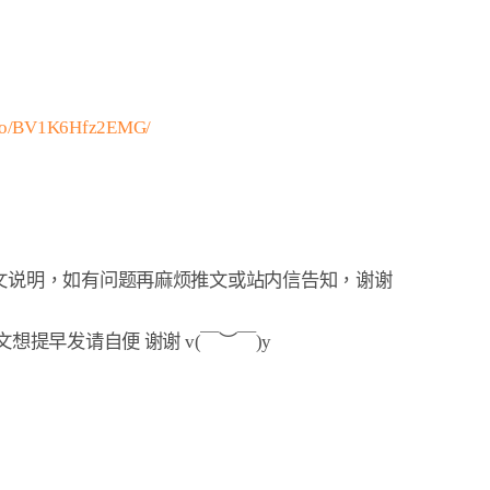
ideo/BV1K6Hfz2EMG/
想提早发请自便 谢谢 v(￣︶￣)y