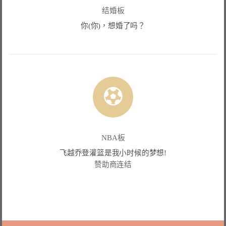
结婚板
你(你)，想婚了吗？
NBA板
飞越乔登灌篮是我小时候的梦想!
赞助商连结