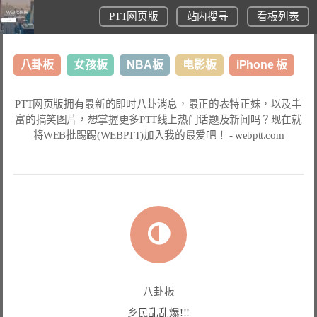
PTT网页版
站内搜寻
看板列表
八卦板
女孩板
NBA板
电影板
iPhone 板
日本旅游板
表特板
股市板
炒房板
LoL板
PTT网页版
拥有最新的即时八卦消息，最正的表特正妹，以及丰
富的搞笑图片，想掌握更多
PTT线上热门话题
及新闻吗？现在就
美食板
将
WEB批踢踢(WEBPTT)
加入我的最爱吧！ -
webptt.com
八卦板
乡民乱乱爆!!!