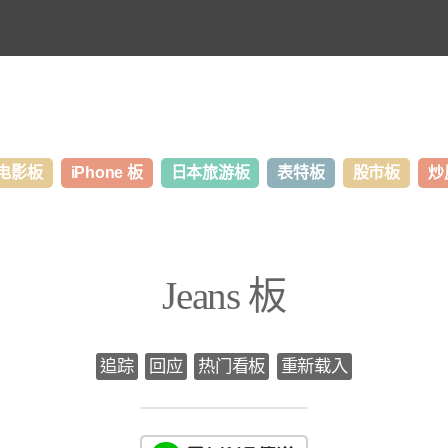
电影板
iPhone 板
日本旅游板
表特板
股市板
炒
Jeans 板
追踪
回应
热门看板
重新载入