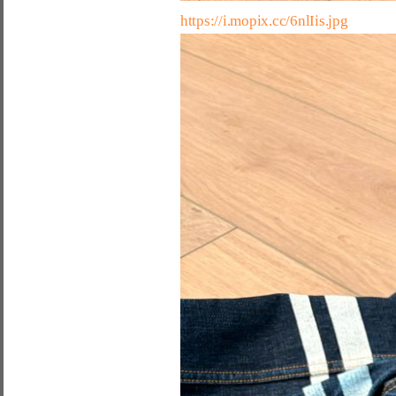
https://i.mopix.cc/6nlIis.jpg