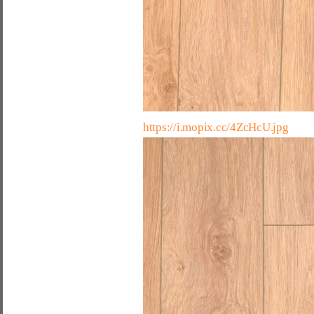
https://i.mopix.cc/4ZcHcU.jpg