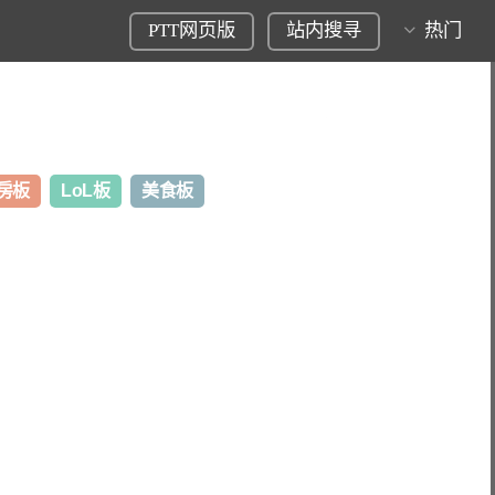
PTT网页版
站内搜寻
热门
房板
LoL板
美食板