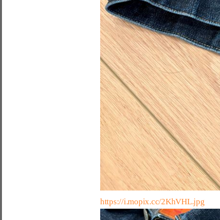
https://i.mopix.cc/2KhVHL.jpg