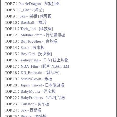
TOP 7：
PuzzleDragon - 龙族拼图
TOP 8：
C_Chat - [希洽]
TOP 9：
joke - [笑话] 就可板
TOP 10：
Baseball - [棒球]
TOP 11：
Tech_Job - [科技板]
TOP 12：
MobileComm - 行动通讯板
TOP 13：
BuyTogether - [合购板]
TOP 14：
Stock - 股市板
TOP 15：
Boy-Girl - [男女板]
TOP 16：
e-shopping - [ＥＳ] 线上购物
TOP 17：
NBA_Film - [影片]NBA FILM
TOP 18：
KR_Entertain - [韩综板]
TOP 19：
StupidClown - 笨板
TOP 20：
Japan_Travel - 日本旅游板
TOP 21：
BabyMother - 妈宝板
TOP 22：
BabyProducts - 宝宝用品板
TOP 23：
CarShop - 买车板
TOP 24：
Sex - 西斯板
TOP 25：
Beauty - 表特墙