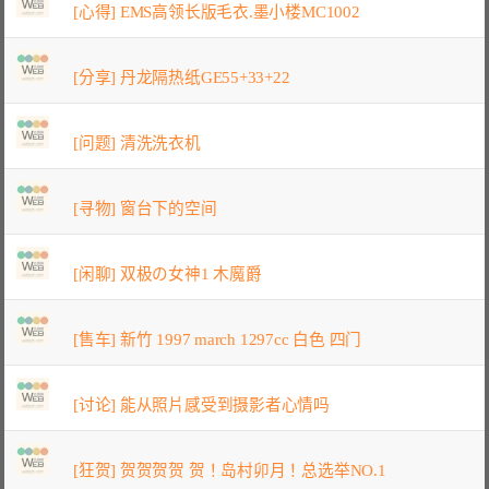
[心得] EMS高领长版毛衣.墨小楼MC1002
[分享] 丹龙隔热纸GE55+33+22
[问题] 清洗洗衣机
[寻物] 窗台下的空间
[闲聊] 双极の女神1 木魔爵
[售车] 新竹 1997 march 1297cc 白色 四门
[讨论] 能从照片感受到摄影者心情吗
[狂贺] 贺贺贺贺 贺！岛村卯月！总选举NO.1