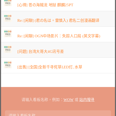
[心得] 苍の海贼龙 地狱 麒麟25PT
Re: [闲聊] (君の名は。雷慎入) 君名二创漫画翻译
Re: [闲聊] OGN中场影片：失踪人口局 (英文字幕)
[问题] 台湾大哥大4G讯号差
[出售] [全国]全新千寻侘草LED灯, 水草
请输入看板名称，例如：
WOW
或
站内搜寻