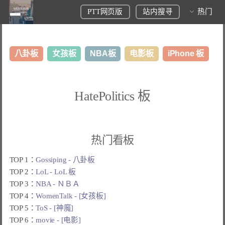
PTT网页版
站内搜寻
热门
八卦板
女孩板
NBA板
电影板
iPhone 板
日本旅游板
表特板
股市板
炒房板
LoL板
HatePolitics 板
美食板
热门看板
TOP 1：
Gossiping - 八卦板
TOP 2：
LoL - LoL 板
TOP 3：
NBA - ＮＢＡ
TOP 4：
WomenTalk - [女孩板]
TOP 5：
ToS - [神魔]
TOP 6：
movie - [电影]