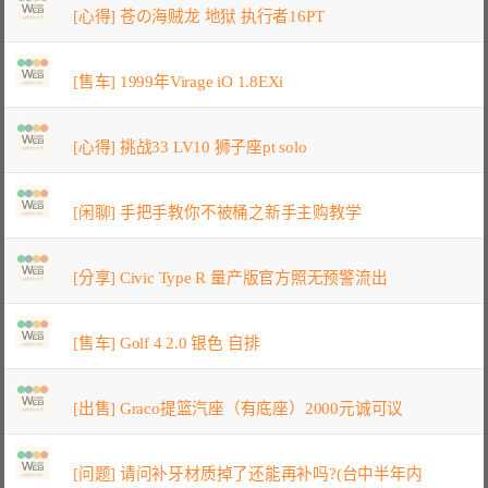
[心得] 苍の海贼龙 地狱 执行者16PT
[售车] 1999年Virage iO 1.8EXi
[心得] 挑战33 LV10 狮子座pt solo
[闲聊] 手把手教你不被桶之新手主购教学
[分享] Civic Type R 量产版官方照无预警流出
[售车] Golf 4 2.0 银色 自排
[出售] Graco提篮汽座（有底座）2000元诚可议
[问题] 请问补牙材质掉了还能再补吗?(台中半年内