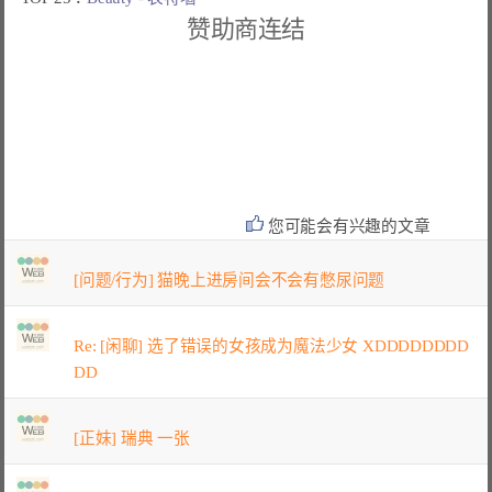
赞助商连结
您可能会有兴趣的文章
[问题/行为] 猫晚上进房间会不会有憋尿问题
Re: [闲聊] 选了错误的女孩成为魔法少女 XDDDDDDDD
DD
[正妹] 瑞典 一张