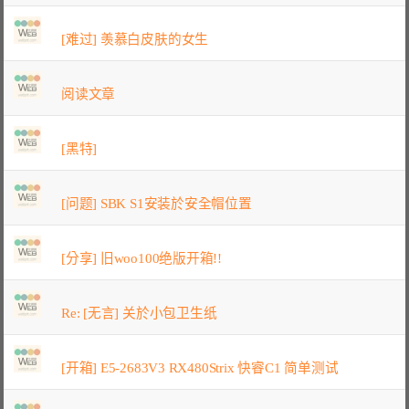
[难过] 羡慕白皮肤的女生
阅读文章
[黑特]
[问题] SBK S1安装於安全帽位置
[分享] 旧woo100绝版开箱!!
Re: [无言] 关於小包卫生纸
[开箱] E5-2683V3 RX480Strix 快睿C1 简单测试