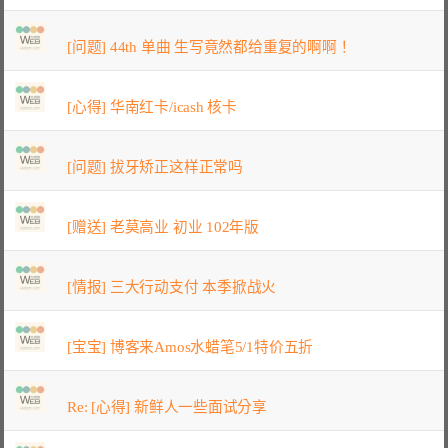
[问题] 44th 单曲 生写竟然都给重复的啊啊！
[心得] 华南红卡/icash 核卡
[问题] 拔牙矫正这样正常吗
[赠送] 老莫高业 初业 102年版
[情报] 三大行动支付 本季掀战火
[宝宝] 博客来Amos水蜡笔5/1特价五折
Re: [心得] 新鲜人一些面试分享