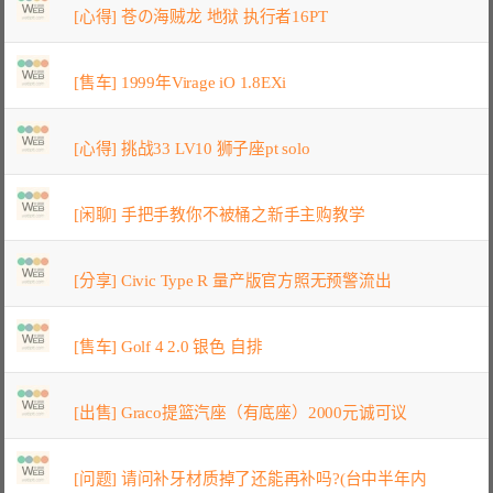
[心得] 苍の海贼龙 地狱 执行者16PT
[售车] 1999年Virage iO 1.8EXi
[心得] 挑战33 LV10 狮子座pt solo
[闲聊] 手把手教你不被桶之新手主购教学
[分享] Civic Type R 量产版官方照无预警流出
[售车] Golf 4 2.0 银色 自排
[出售] Graco提篮汽座（有底座）2000元诚可议
[问题] 请问补牙材质掉了还能再补吗?(台中半年内