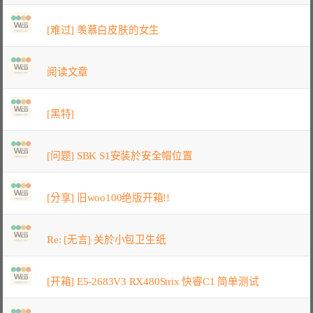
[难过] 羡慕白皮肤的女生
阅读文章
[黑特]
[问题] SBK S1安装於安全帽位置
[分享] 旧woo100绝版开箱!!
Re: [无言] 关於小包卫生纸
[开箱] E5-2683V3 RX480Strix 快睿C1 简单测试