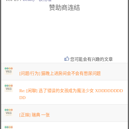
赞助商连结
您可能会有兴趣的文章
[问题/行为] 猫晚上进房间会不会有憋尿问题
Re: [闲聊] 选了错误的女孩成为魔法少女 XDDDDDDDD
DD
[正妹] 瑞典 一张