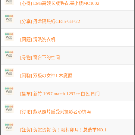
[心得] EMS高领长版毛衣.墨小楼MC1002
[分享] 丹龙隔热纸GE55+33+22
[问题] 清洗洗衣机
[寻物] 窗台下的空间
[闲聊] 双极の女神1 木魔爵
[售车] 新竹 1997 march 1297cc 白色 四门
[讨论] 能从照片感受到摄影者心情吗
[狂贺] 贺贺贺贺 贺！岛村卯月！总选举NO.1