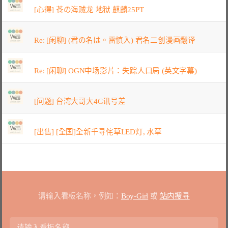
[心得] 苍の海贼龙 地狱 麒麟25PT
Re: [闲聊] (君の名は。雷慎入) 君名二创漫画翻译
Re: [闲聊] OGN中场影片：失踪人口局 (英文字幕)
[问题] 台湾大哥大4G讯号差
[出售] [全国]全新千寻侘草LED灯, 水草
请输入看板名称，例如：
Boy-Girl
或
站内搜寻