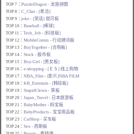
TOP 7：
PuzzleDragon - 龙族拼图
TOP 8：
C_Chat - [希洽]
TOP 9：
joke - [笑话] 就可板
TOP 10：
Baseball - [棒球]
TOP 11：
Tech_Job - [科技板]
TOP 12：
MobileComm - 行动通讯板
TOP 13：
BuyTogether - [合购板]
TOP 14：
Stock - 股市板
TOP 15：
Boy-Girl - [男女板]
TOP 16：
e-shopping - [ＥＳ] 线上购物
TOP 17：
NBA_Film - [影片]NBA FILM
TOP 18：
KR_Entertain - [韩综板]
TOP 19：
StupidClown - 笨板
TOP 20：
Japan_Travel - 日本旅游板
TOP 21：
BabyMother - 妈宝板
TOP 22：
BabyProducts - 宝宝用品板
TOP 23：
CarShop - 买车板
TOP 24：
Sex - 西斯板
TOP 25：
Beauty - 表特墙