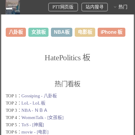
PTT网页版
站内搜寻
热门
八卦板
女孩板
NBA板
电影板
iPhone 板
日本旅游板
表特板
股市板
炒房板
LoL板
HatePolitics 板
美食板
热门看板
TOP 1：
Gossiping - 八卦板
TOP 2：
LoL - LoL 板
TOP 3：
NBA - ＮＢＡ
TOP 4：
WomenTalk - [女孩板]
TOP 5：
ToS - [神魔]
TOP 6：
movie - [电影]