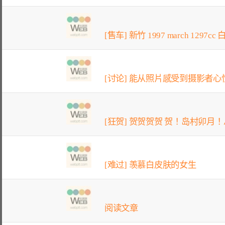
[售车] 新竹 1997 march 1297cc
[讨论] 能从照片感受到摄影者心
[狂贺] 贺贺贺贺 贺！岛村卯月！
[难过] 羡慕白皮肤的女生
阅读文章