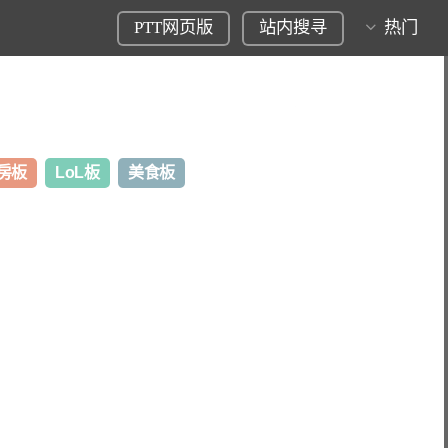
PTT网页版
站内搜寻
热门
房板
LoL板
美食板