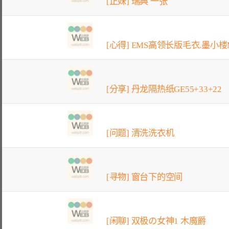
[正妹] 瑞典 一张
[心得] EMS高领长版毛衣.墨小楼M
[分享] 丹龙隔热纸GE55+33+22
[问题] 清洗洗衣机
[寻物] 窗台下的空间
[闲聊] 双极の女神1 木魔爵