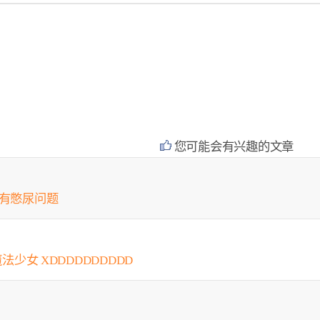
您可能会有兴趣的文章
会有憋尿问题
法少女 XDDDDDDDDDD