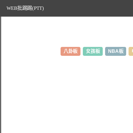
WEB批踢踢(PTT)
八卦板
女孩板
NBA板