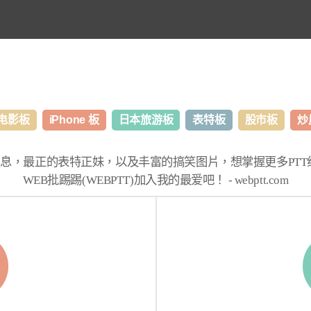
电影板
iPhone 板
日本旅游板
表特板
股市板
炒
消息，最正的表特正妹，以及丰富的搞笑图片，想掌握更多
PT
WEB批踢踢(WEBPTT)
加入我的最爱吧！ -
webptt.com