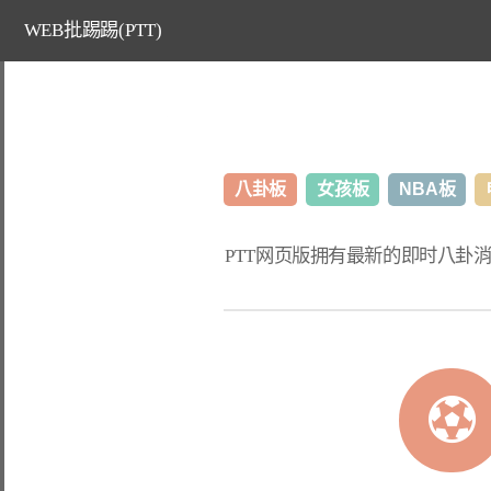
WEB批踢踢(PTT)
八卦板
女孩板
NBA板
PTT网页版
拥有最新的即时八卦