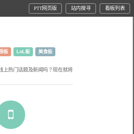
PTT网页版
站内搜寻
看板列表
房板
LoL板
美食板
T线上热门话题
及新闻吗？现在就将