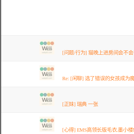
[问题/行为] 猫晚上进房间会不
Re: [闲聊] 选了错误的女孩成为魔
[正妹] 瑞典 一张
[心得] EMS高领长版毛衣.墨小楼M