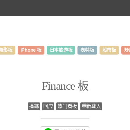
电影板
iPhone 板
日本旅游板
表特板
股市板
炒
Finance 板
追踪
回应
热门看板
重新载入