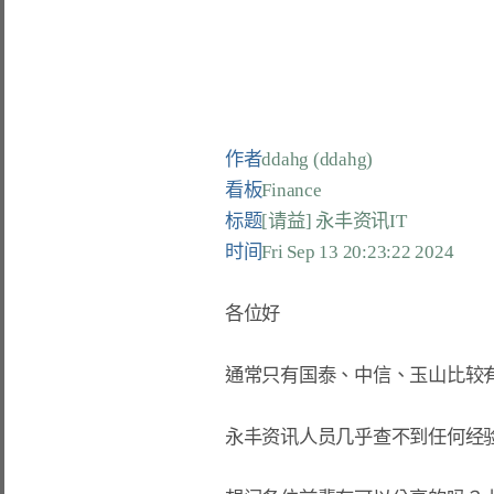
作者
ddahg (ddahg)
看板
Finance
标题
[请益] 永丰资讯IT
时间
Fri Sep 13 20:23:22 2024
各位好

通常只有国泰、中信、玉山比较有
永丰资讯人员几乎查不到任何经验