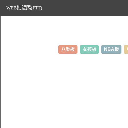
WEB批踢踢(PTT)
八卦板
女孩板
NBA板