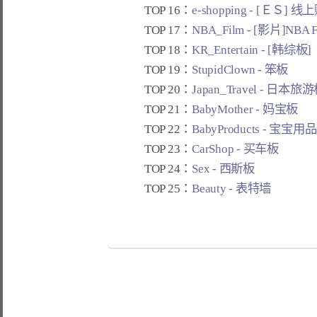
TOP 16：
e-shopping - [ＥＳ] 
TOP 17：
NBA_Film - [影片]NBA 
TOP 18：
KR_Entertain - [韩综板]
TOP 19：
StupidClown - 笨板
TOP 20：
Japan_Travel - 日本旅
TOP 21：
BabyMother - 妈宝板
TOP 22：
BabyProducts - 宝宝用
TOP 23：
CarShop - 买车板
TOP 24：
Sex - 西斯板
TOP 25：
Beauty - 表特墙