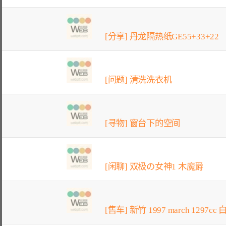
[分享] 丹龙隔热纸GE55+33+22
[问题] 清洗洗衣机
[寻物] 窗台下的空间
[闲聊] 双极の女神1 木魔爵
[售车] 新竹 1997 march 1297cc