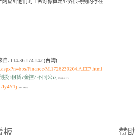
上网查到他们的工会好像算是业界很特别的存在

cn.aspx?n=bbs/Finance/M.1726230204.A.EE7.html
?创投?租赁?金控? 不同公司
cc/ly4Y1j
看板
赞