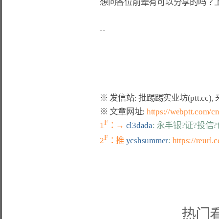
想问各位前辈有可以分享的吗？
※ 文章网址: 
https://webptt.com/
F
1
：→ 
cl3dada
: 永丰银?证?投信
F
2
：推 
ycshsummer
: 
https://reurl.
热门