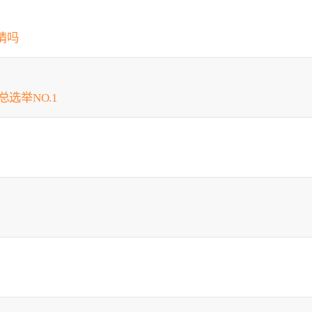
情吗
总选举NO.1