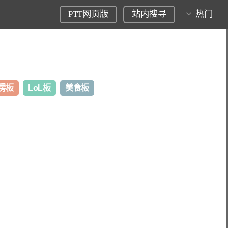
PTT网页版
站内搜寻
热门
房板
LoL板
美食板