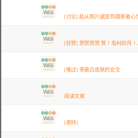
[讨论] 能从照片感受到摄影者心
[狂贺] 贺贺贺贺 贺！岛村卯月！
[难过] 羡慕白皮肤的女生
阅读文章
[黑特]