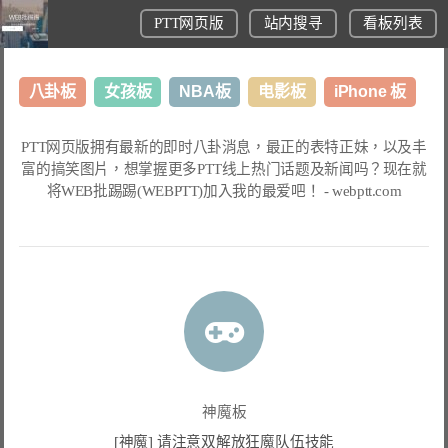
PTT网页版
站内搜寻
看板列表
八卦板
女孩板
NBA板
电影板
iPhone 板
日本旅游板
表特板
股市板
炒房板
LoL板
PTT网页版
拥有最新的即时八卦消息，最正的表特正妹，以及丰
富的搞笑图片，想掌握更多
PTT线上热门话题
及新闻吗？现在就
美食板
将
WEB批踢踢(WEBPTT)
加入我的最爱吧！ -
webptt.com
神魔板
[神魔] 请注意双解放狂魔队伍技能