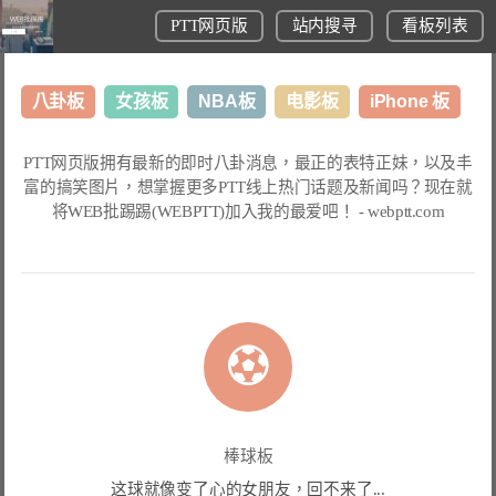
PTT网页版
站内搜寻
看板列表
八卦板
女孩板
NBA板
电影板
iPhone 板
日本旅游板
表特板
股市板
炒房板
LoL板
PTT网页版
拥有最新的即时八卦消息，最正的表特正妹，以及丰
富的搞笑图片，想掌握更多
PTT线上热门话题
及新闻吗？现在就
美食板
将
WEB批踢踢(WEBPTT)
加入我的最爱吧！ -
webptt.com
棒球板
这球就像变了心的女朋友，回不来了...