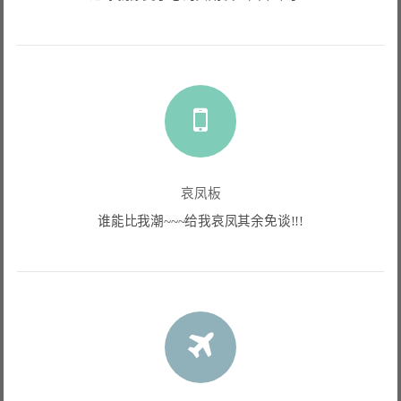
哀凤板
谁能比我潮~~~给我哀凤其余免谈!!!