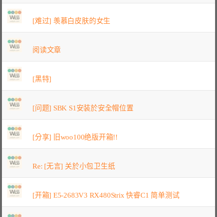
[难过] 羡慕白皮肤的女生
阅读文章
[黑特]
[问题] SBK S1安装於安全帽位置
[分享] 旧woo100绝版开箱!!
Re: [无言] 关於小包卫生纸
[开箱] E5-2683V3 RX480Strix 快睿C1 简单测试