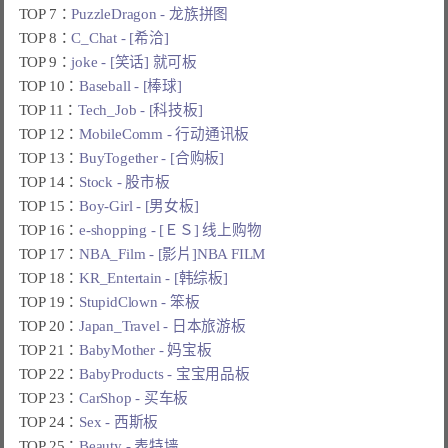
TOP 7：
PuzzleDragon - 龙族拼图
TOP 8：
C_Chat - [希洽]
TOP 9：
joke - [笑话] 就可板
TOP 10：
Baseball - [棒球]
TOP 11：
Tech_Job - [科技板]
TOP 12：
MobileComm - 行动通讯板
TOP 13：
BuyTogether - [合购板]
TOP 14：
Stock - 股市板
TOP 15：
Boy-Girl - [男女板]
TOP 16：
e-shopping - [ＥＳ] 线上购物
TOP 17：
NBA_Film - [影片]NBA FILM
TOP 18：
KR_Entertain - [韩综板]
TOP 19：
StupidClown - 笨板
TOP 20：
Japan_Travel - 日本旅游板
TOP 21：
BabyMother - 妈宝板
TOP 22：
BabyProducts - 宝宝用品板
TOP 23：
CarShop - 买车板
TOP 24：
Sex - 西斯板
TOP 25：
Beauty - 表特墙