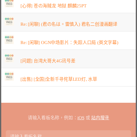
[心得] 苍の海贼龙 地狱 麒麟25PT
Re: [闲聊] (君の名は。雷慎入) 君名二创漫画翻译
Re: [闲聊] OGN中场影片：失踪人口局 (英文字幕)
[问题] 台湾大哥大4G讯号差
[出售] [全国]全新千寻侘草LED灯, 水草
请输入看板名称，例如：
iOS
或
站内搜寻