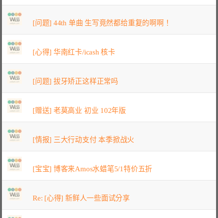
[问题] 44th 单曲 生写竟然都给重复的啊啊！
[心得] 华南红卡/icash 核卡
[问题] 拔牙矫正这样正常吗
[赠送] 老莫高业 初业 102年版
[情报] 三大行动支付 本季掀战火
[宝宝] 博客来Amos水蜡笔5/1特价五折
Re: [心得] 新鲜人一些面试分享