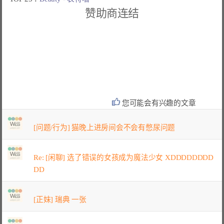
赞助商连结
您可能会有兴趣的文章
[问题/行为] 猫晚上进房间会不会有憋尿问题
Re: [闲聊] 选了错误的女孩成为魔法少女 XDDDDDDDD
DD
[正妹] 瑞典 一张