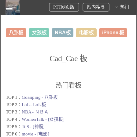
PTT网页版
站内搜寻
热门
八卦板
女孩板
NBA板
电影板
iPhone 板
日本旅游板
表特板
股市板
炒房板
LoL板
Cad_Cae 板
美食板
热门看板
TOP 1：
Gossiping - 八卦板
TOP 2：
LoL - LoL 板
TOP 3：
NBA - ＮＢＡ
TOP 4：
WomenTalk - [女孩板]
TOP 5：
ToS - [神魔]
TOP 6：
movie - [电影]