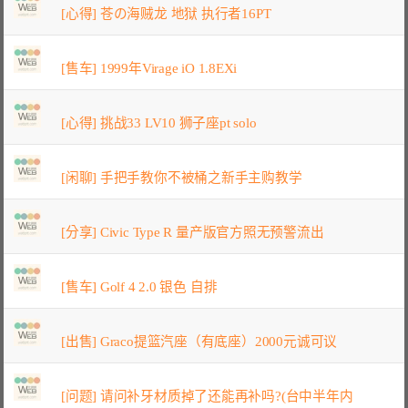
[心得] 苍の海贼龙 地狱 执行者16PT
[售车] 1999年Virage iO 1.8EXi
[心得] 挑战33 LV10 狮子座pt solo
[闲聊] 手把手教你不被桶之新手主购教学
[分享] Civic Type R 量产版官方照无预警流出
[售车] Golf 4 2.0 银色 自排
[出售] Graco提篮汽座（有底座）2000元诚可议
[问题] 请问补牙材质掉了还能再补吗?(台中半年内