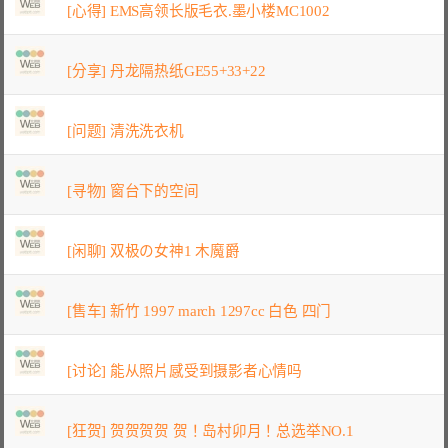
[心得] EMS高领长版毛衣.墨小楼MC1002
[分享] 丹龙隔热纸GE55+33+22
[问题] 清洗洗衣机
[寻物] 窗台下的空间
[闲聊] 双极の女神1 木魔爵
[售车] 新竹 1997 march 1297cc 白色 四门
[讨论] 能从照片感受到摄影者心情吗
[狂贺] 贺贺贺贺 贺！岛村卯月！总选举NO.1