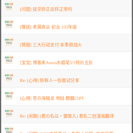
[问题] 拔牙矫正这样正常吗
[赠送] 老莫高业 初业 102年版
[情报] 三大行动支付 本季掀战火
[宝宝] 博客来Amos水蜡笔5/1特价五折
Re: [心得] 新鲜人一些面试分享
[心得] 苍の海贼龙 地狱 麒麟25PT
Re: [闲聊] (君の名は。雷慎入) 君名二创漫画翻译