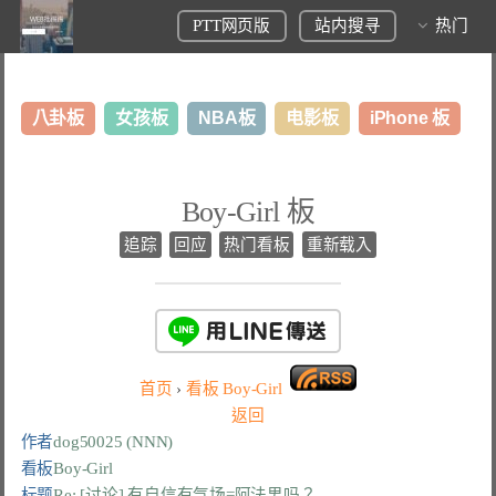
PTT网页版
站内搜寻
热门
八卦板
女孩板
NBA板
电影板
iPhone 板
日本旅游板
表特板
股市板
炒房板
LoL板
Boy-Girl 板
美食板
追踪
回应
热门看板
重新载入
首页
›
看板
Boy-Girl
返回
作者
dog50025 (NNN)
看板
Boy-Girl
标题
Re: [讨论] 有自信有气场=阿法男吗？