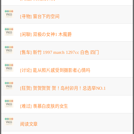
[寻物] 窗台下的空间
[闲聊] 双极の女神1 木魔爵
[售车] 新竹 1997 march 1297cc 白色 四门
[讨论] 能从照片感受到摄影者心情吗
[狂贺] 贺贺贺贺 贺！岛村卯月！总选举NO.1
[难过] 羡慕白皮肤的女生
阅读文章