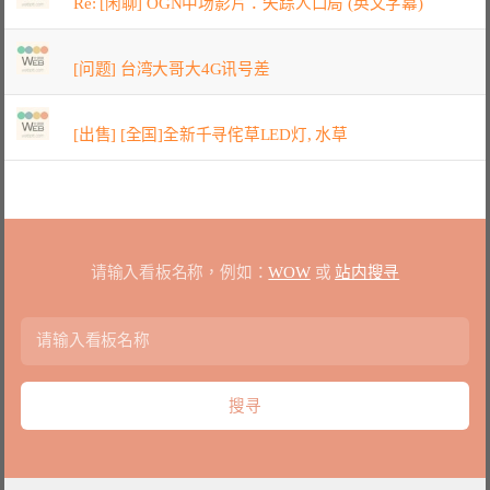
Re: [闲聊] OGN中场影片：失踪人口局 (英文字幕)
[问题] 台湾大哥大4G讯号差
[出售] [全国]全新千寻侘草LED灯, 水草
请输入看板名称，例如：
WOW
或
站内搜寻