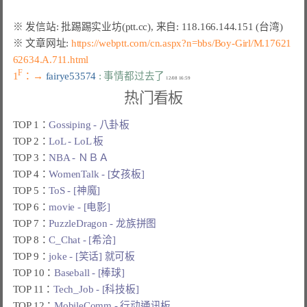
※ 文章网址: 
https://webptt.com/cn.aspx?n=bbs/Boy-Girl/M.17621
62634.A.711.html
F
1
：→ 
fairye53574 
: 事情都过去了
热门看板
TOP 1：
Gossiping - 八卦板
TOP 2：
LoL - LoL 板
TOP 3：
NBA - ＮＢＡ
TOP 4：
WomenTalk - [女孩板]
TOP 5：
ToS - [神魔]
TOP 6：
movie - [电影]
TOP 7：
PuzzleDragon - 龙族拼图
TOP 8：
C_Chat - [希洽]
TOP 9：
joke - [笑话] 就可板
TOP 10：
Baseball - [棒球]
TOP 11：
Tech_Job - [科技板]
TOP 12：
MobileComm - 行动通讯板