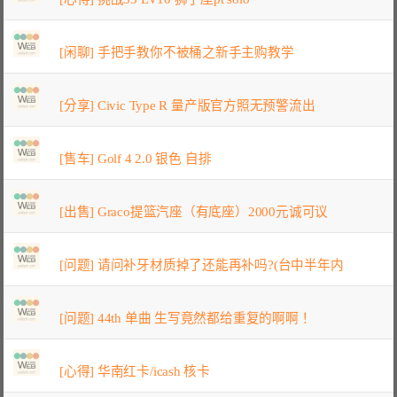
[闲聊] 手把手教你不被桶之新手主购教学
[分享] Civic Type R 量产版官方照无预警流出
[售车] Golf 4 2.0 银色 自排
[出售] Graco提篮汽座（有底座）2000元诚可议
[问题] 请问补牙材质掉了还能再补吗?(台中半年内
[问题] 44th 单曲 生写竟然都给重复的啊啊！
[心得] 华南红卡/icash 核卡