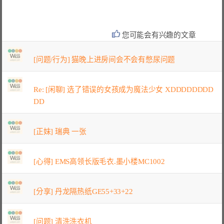
您可能会有兴趣的文章
[问题/行为] 猫晚上进房间会不会有憋尿问题
Re: [闲聊] 选了错误的女孩成为魔法少女 XDDDDDDDD
DD
[正妹] 瑞典 一张
[心得] EMS高领长版毛衣.墨小楼MC1002
[分享] 丹龙隔热纸GE55+33+22
[问题] 清洗洗衣机