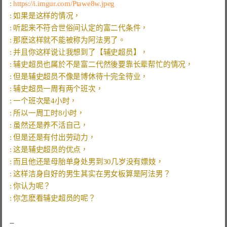
: 
https://i.imgur.com/Ptawe8w.jpeg