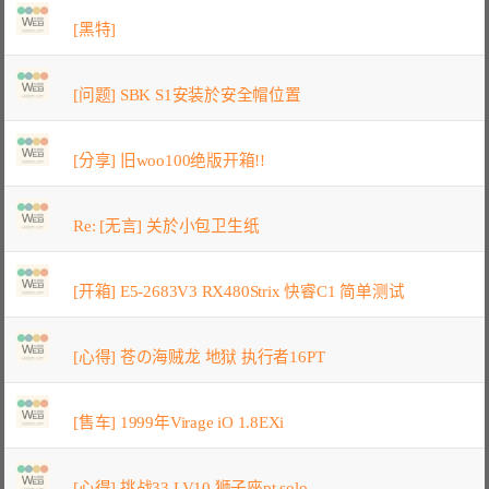
[黑特]
[问题] SBK S1安装於安全帽位置
[分享] 旧woo100绝版开箱!!
Re: [无言] 关於小包卫生纸
[开箱] E5-2683V3 RX480Strix 快睿C1 简单测试
[心得] 苍の海贼龙 地狱 执行者16PT
[售车] 1999年Virage iO 1.8EXi
[心得] 挑战33 LV10 狮子座pt solo