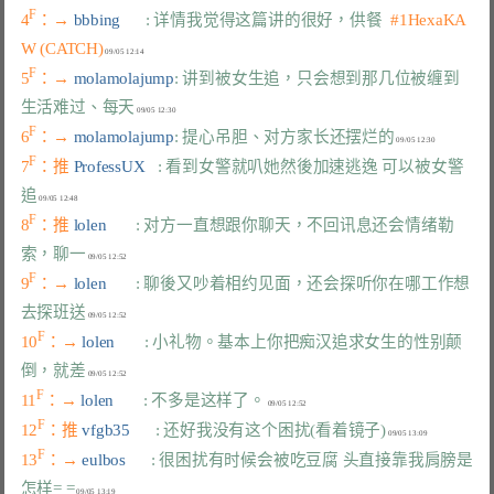
F
4
：→ 
bbbing      
: 详情我觉得这篇讲的很好，供餐  
#1HexaKA
W (CATCH)
F
5
：→ 
molamolajump
: 讲到被女生追，只会想到那几位被缠到
生活难过、每天
F
6
：→ 
molamolajump
: 提心吊胆、对方家长还摆烂的
F
7
：推 
ProfessUX   
: 看到女警就叭她然後加速逃逸 可以被女警
追
F
8
：推 
lolen       
: 对方一直想跟你聊天，不回讯息还会情绪勒
索，聊一
F
9
：→ 
lolen       
: 聊後又吵着相约见面，还会探听你在哪工作想
去探班送
F
10
：→ 
lolen       
: 小礼物。基本上你把痴汉追求女生的性别颠
倒，就差
F
11
：→ 
lolen       
: 不多是这样了。
F
12
：推 
vfgb35      
: 还好我没有这个困扰(看着镜子)
F
13
：→ 
eulbos      
: 很困扰有时候会被吃豆腐 头直接靠我肩膀是
怎样= =