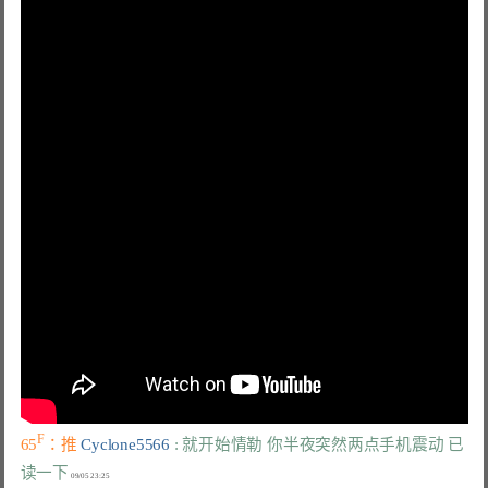
F
65
：推 
Cyclone5566 
: 就开始情勒 你半夜突然两点手机震动 已
读一下