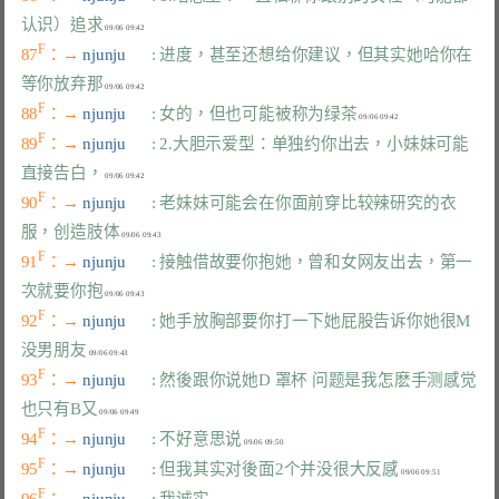
认识）追求
F
87
：→ 
njunju      
: 进度，甚至还想给你建议，但其实她哈你在
等你放弃那
F
88
：→ 
njunju      
: 女的，但也可能被称为绿茶
F
89
：→ 
njunju      
: 2.大胆示爱型：单独约你出去，小妹妹可能
直接告白，
F
90
：→ 
njunju      
: 老妹妹可能会在你面前穿比较辣研究的衣
服，创造肢体
F
91
：→ 
njunju      
: 接触借故要你抱她，曾和女网友出去，第一
次就要你抱
F
92
：→ 
njunju      
: 她手放胸部要你打一下她屁股告诉你她很M
没男朋友
F
93
：→ 
njunju      
: 然後跟你说她D 罩杯 问题是我怎麽手测感觉
也只有B又
F
94
：→ 
njunju      
: 不好意思说
F
95
：→ 
njunju      
: 但我其实对後面2个并没很大反感
F
96
：→ 
njunju      
: 我诚实