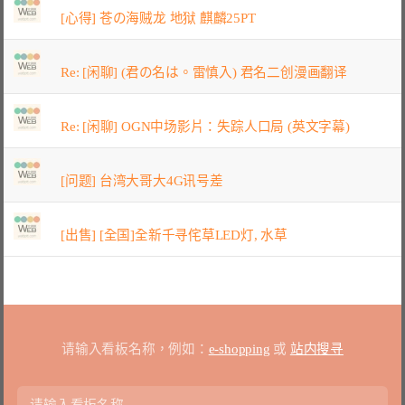
[心得] 苍の海贼龙 地狱 麒麟25PT
Re: [闲聊] (君の名は。雷慎入) 君名二创漫画翻译
Re: [闲聊] OGN中场影片：失踪人口局 (英文字幕)
[问题] 台湾大哥大4G讯号差
[出售] [全国]全新千寻侘草LED灯, 水草
请输入看板名称，例如：
e-shopping
或
站内搜寻