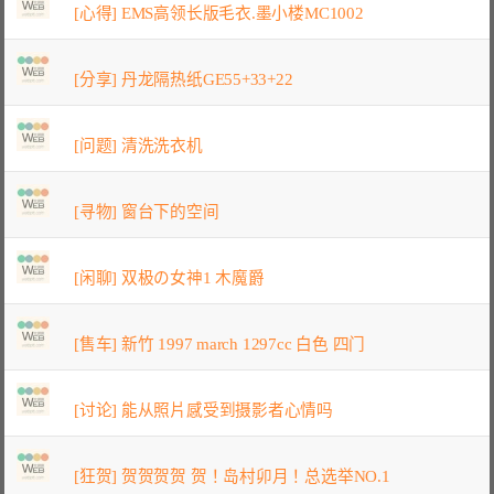
[心得] EMS高领长版毛衣.墨小楼MC1002
[分享] 丹龙隔热纸GE55+33+22
[问题] 清洗洗衣机
[寻物] 窗台下的空间
[闲聊] 双极の女神1 木魔爵
[售车] 新竹 1997 march 1297cc 白色 四门
[讨论] 能从照片感受到摄影者心情吗
[狂贺] 贺贺贺贺 贺！岛村卯月！总选举NO.1