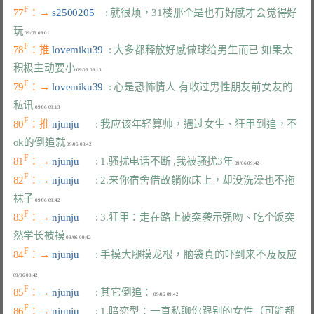
F
77
：→ 
s2500205    
: 就很烦，31楼那个是也有好感才会觉得好
玩
F
78
：推 
lovemiku39  
: 大多都释放好感做球给男生而已 如果太
积极主动要小
F
79
：→ 
lovemiku39  
: 心是恐怖情人 有收过男性朋友前女友的
私讯
F
80
：推 
njunju      
: 我应该年轻算帅，遇过女生、狂甲到追，不
ok的倒追就
F
81
：→ 
njunju      
: 1.骚扰电话不断 ,我被骚扰3年
F
82
：→ 
njunju      
: 2.来你宿舍借故躺你床上，却没洗澡也不拖
袜子
F
83
：→ 
njunju      
: 3.狂甲：走在路上被突袭示强吻、吃个饭突
然学长被摸
F
84
：→ 
njunju      
: 手摸大腿摸龙根，脑袋真的吓到来不及反应
F
85
：→ 
njunju      
: 其它倒追：
F
86
：→ 
njunju      
: 1.暗恋型：一直私聊你跟别的女性（可能都