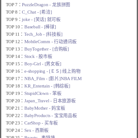
TOP 7：
PuzzleDragon - 龙族拼图
TOP 8：
C_Chat - [希洽]
TOP 9：
joke - [笑话] 就可板
TOP 10：
Baseball - [棒球]
TOP 11：
Tech_Job - [科技板]
TOP 12：
MobileComm - 行动通讯板
TOP 13：
BuyTogether - [合购板]
TOP 14：
Stock - 股市板
TOP 15：
Boy-Girl - [男女板]
TOP 16：
e-shopping - [ＥＳ] 线上购物
TOP 17：
NBA_Film - [影片]NBA FILM
TOP 18：
KR_Entertain - [韩综板]
TOP 19：
StupidClown - 笨板
TOP 20：
Japan_Travel - 日本旅游板
TOP 21：
BabyMother - 妈宝板
TOP 22：
BabyProducts - 宝宝用品板
TOP 23：
CarShop - 买车板
TOP 24：
Sex - 西斯板
TOP 25：
Beauty - 表特墙