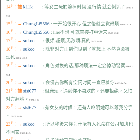
F
14
：推 
k11k        
: 等女生急於嫁掉时候 没行情 就会倒追了
 09/05 1
F
15
：→ 
ChungLi5566 
: 一开始很开心 但之後就会觉得烦
F
16
：→ 
ChungLi5566 
: line不想回 就直接打电话来
F
17
：→ 
sukoo       
: 很烦.超烦,无敌烦.真的
F
18
：→ 
sukoo       
: 除非对方正到你见到了就想上,不然真会被
烦死
F
19
：→ 
sukoo       
: 角色对换的话,那种烦法一定会惊动警察
 09/05 1
F
20
：→ 
sukoo       
: 会侵占你所有空闲时间一直巴着你
F
21
：推 
sisi677     
: 很麻烦，遇到你不喜欢的，还要拒绝，又怕
对方翻脸。
F
22
：→ 
sisi677     
: 有女友的时候，还有人呛明她可以等我分手 
。
F
23
：→ 
sukoo       
: 所以我後来懂为什麽有人死命在公司加班也
不回家
F