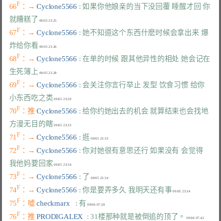
F
66
：→ 
Cyclone5566 
: 如果你他娘亲的当下没回覆 睡醒才回 你
就糟糕了
F
67
：→ 
Cyclone5566 
: 她不知道这个东西什麽时候会拿出来 爆
炸给你看
F
68
：→ 
Cyclone5566 
: 在单的时候 跟其他异性的相处 她会记在
生死簿上
F
69
：→ 
Cyclone5566 
: 会关注你言行举止 发型 饮食习惯 给你
小东西吃之类
F
70
：推 
Cyclone5566 
: 给你约她出去的机会 就算结束也会找地
方漫无目的瞎
F
71
：→ 
Cyclone5566 
: 逛
F
72
：→ 
Cyclone5566 
: 你对她很有意思还行 如果没有 会觉得 
我他妈要回家
F
73
：→ 
Cyclone5566 
: 了
F
74
：→ 
Cyclone5566 
: 你是要弄多久 我明天还有事
F
75
：嘘 
checkmarx   
: 有
F
76
：推 
PRODIGALEX  
: 31楼那种就是被倒追的顶了。