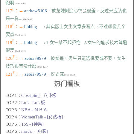
跑啊
F
117
：→ 
andrew5106  
: 被龙妹倒追心情会很差，反过来应该也
是一样...
F
118
：→ 
bbbing      
: 其实版上女生文章多看点，不难想像几个
要点
F
119
：→ 
bbbing      
: 1.女生禁不起拒绝   2.女生的追求技术普遍
很差
F
120
：→ 
zebra79979  
: 被女追，男生只能选择要或不要，女生
技巧很普没什麽
F
121
：→ 
zebra79979  
: 仪式感
热门看板
TOP 1：
Gossiping - 八卦板
TOP 2：
LoL - LoL 板
TOP 3：
NBA - ＮＢＡ
TOP 4：
WomenTalk - [女孩板]
TOP 5：
ToS - [神魔]
TOP 6：
movie - [电影]