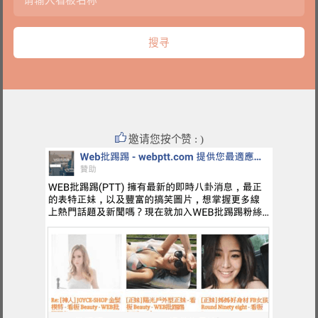
邀请您按个赞 : )