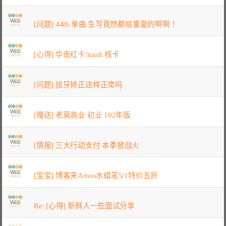
[问题] 44th 单曲 生写竟然都给重复的啊啊！
[心得] 华南红卡/icash 核卡
[问题] 拔牙矫正这样正常吗
[赠送] 老莫高业 初业 102年版
[情报] 三大行动支付 本季掀战火
[宝宝] 博客来Amos水蜡笔5/1特价五折
Re: [心得] 新鲜人一些面试分享