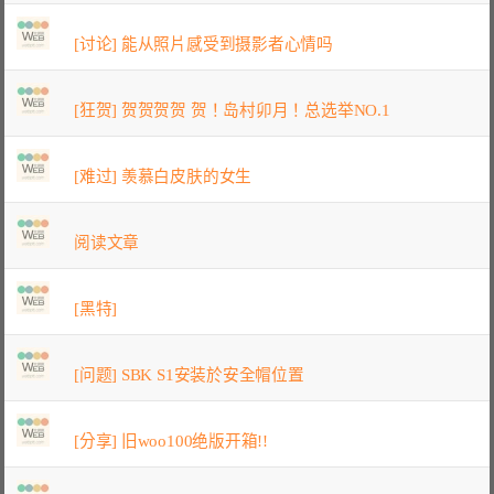
[讨论] 能从照片感受到摄影者心情吗
[狂贺] 贺贺贺贺 贺！岛村卯月！总选举NO.1
[难过] 羡慕白皮肤的女生
阅读文章
[黑特]
[问题] SBK S1安装於安全帽位置
[分享] 旧woo100绝版开箱!!