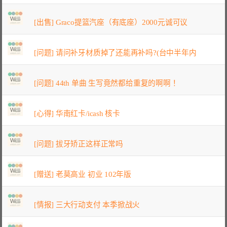
[出售] Graco提篮汽座（有底座）2000元诚可议
[问题] 请问补牙材质掉了还能再补吗?(台中半年内
[问题] 44th 单曲 生写竟然都给重复的啊啊！
[心得] 华南红卡/icash 核卡
[问题] 拔牙矫正这样正常吗
[赠送] 老莫高业 初业 102年版
[情报] 三大行动支付 本季掀战火