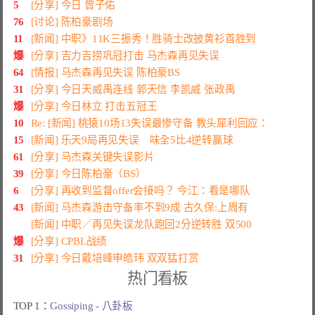
5
[分享] 今日 曾子佑
76
[讨论] 陈柏豪剧场
11
[新闻] 中职》11K三振秀！胜骑士改披黄衫首胜到
爆
[分享] 吉力吉捞巩冠打击 马杰森再见失误
64
[情报] 马杰森再见失误 陈柏豪BS
31
[分享] 今日天威禹连线 郭天信 李凯威 张政禹
爆
[分享] 今日林立 打击五冠王
10
Re: [新闻] 桃猿10场13失误最惨守备 教头犀利回应：
15
[新闻] 乐天9局再见失误 味全5比4逆转赢球
61
[分享] 马杰森关键失误影片
39
[分享] 今日陈柏豪（BS）
6
[分享] 再收到监督offer会接吗？ 今江：看是哪队
43
[新闻] 马杰森游击守备率不到9成 古久保:上周有
[新闻] 中职／再见失误龙队跑回2分逆转胜 双500
爆
[分享] CPBL战绩
31
[分享] 今日戴培峰申皓玮 双双猛打赏
热门看板
TOP 1：
Gossiping - 八卦板