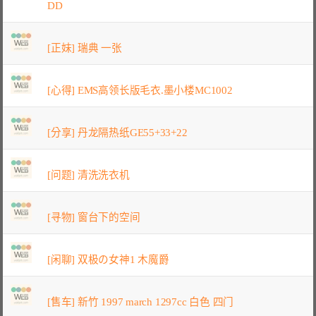
DD
[正妹] 瑞典 一张
[心得] EMS高领长版毛衣.墨小楼MC1002
[分享] 丹龙隔热纸GE55+33+22
[问题] 清洗洗衣机
[寻物] 窗台下的空间
[闲聊] 双极の女神1 木魔爵
[售车] 新竹 1997 march 1297cc 白色 四门