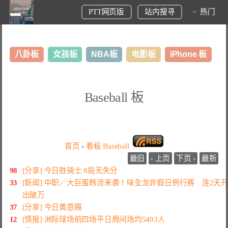
PTT网页版
站内搜寻
热门
八卦板
女孩板
NBA板
电影板
iPhone 板
日本旅游板
表特板
股市板
炒房板
LoL板
Baseball 板
美食板
首页
›
看板
Baseball
最旧
‹ 上页
下页 ›
最新
98
[分享] 今日胜骑士 8局无失分
33
[新闻] 中职／大巨蛋韩流来袭！味全龙非假日例行赛 连2天
出破万
37
[分享] 今日黄恩赐
12
[情报] 洲际球场前四场平日周间场均5403人