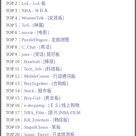
TOP 2：
LoL - LoL 板
TOP 3：
NBA - ＮＢＡ
TOP 4：
WomenTalk - [女孩板]
TOP 5：
ToS - [神魔]
TOP 6：
movie - [电影]
TOP 7：
PuzzleDragon - 龙族拼图
TOP 8：
C_Chat - [希洽]
TOP 9：
joke - [笑话] 就可板
TOP 10：
Baseball - [棒球]
TOP 11：
Tech_Job - [科技板]
TOP 12：
MobileComm - 行动通讯板
TOP 13：
BuyTogether - [合购板]
TOP 14：
Stock - 股市板
TOP 15：
Boy-Girl - [男女板]
TOP 16：
e-shopping - [ＥＳ] 线上购物
TOP 17：
NBA_Film - [影片]NBA FILM
TOP 18：
KR_Entertain - [韩综板]
TOP 19：
StupidClown - 笨板
TOP 20：
Japan_Travel - 日本旅游板