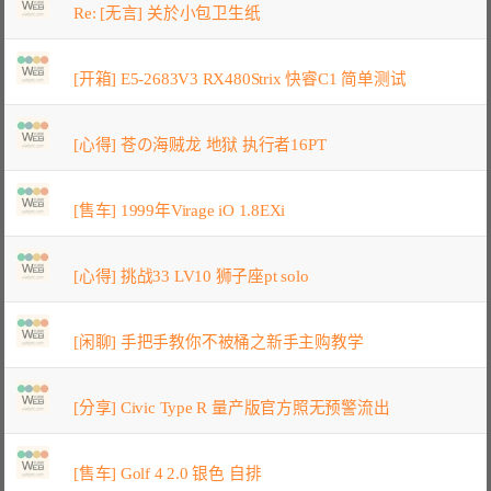
Re: [无言] 关於小包卫生纸
[开箱] E5-2683V3 RX480Strix 快睿C1 简单测试
[心得] 苍の海贼龙 地狱 执行者16PT
[售车] 1999年Virage iO 1.8EXi
[心得] 挑战33 LV10 狮子座pt solo
[闲聊] 手把手教你不被桶之新手主购教学
[分享] Civic Type R 量产版官方照无预警流出
[售车] Golf 4 2.0 银色 自排