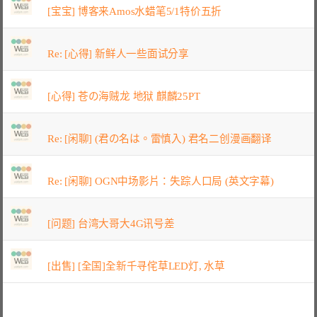
[宝宝] 博客来Amos水蜡笔5/1特价五折
Re: [心得] 新鲜人一些面试分享
[心得] 苍の海贼龙 地狱 麒麟25PT
Re: [闲聊] (君の名は。雷慎入) 君名二创漫画翻译
Re: [闲聊] OGN中场影片：失踪人口局 (英文字幕)
[问题] 台湾大哥大4G讯号差
[出售] [全国]全新千寻侘草LED灯, 水草