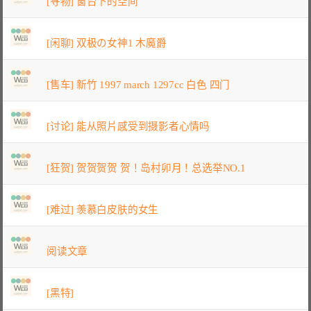
[寻物] 窗台下的空间
[闲聊] 双极の女神1 木魔爵
[售车] 新竹 1997 march 1297cc 白色 四门
[讨论] 能从照片感受到摄影者心情吗
[狂贺] 贺贺贺贺 贺！岛村卯月！总选举NO.1
[难过] 羡慕白皮肤的女生
阅读文章
[黑特]