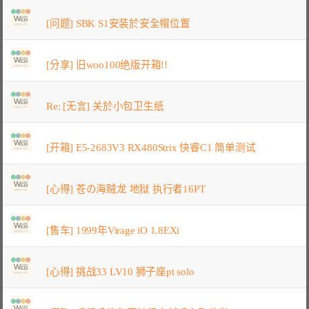
[问题] SBK S1安装於安全帽位置
[分享] 旧woo100绝版开箱!!
Re: [无言] 关於小包卫生纸
[开箱] E5-2683V3 RX480Strix 快睿C1 简单测试
[心得] 苍の海贼龙 地狱 执行者16PT
[售车] 1999年Virage iO 1.8EXi
[心得] 挑战33 LV10 狮子座pt solo