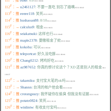
111
：推 
buke
: 0.0
F
112
：→ 
u2461127
: 不要一直吃 别忘了插嘴
F
113
：推 
eeeee118
: 笑死
F
114
：推 
hushaoan88
: 8/10
F
115
：→ 
calculus9
: 租金
F
116
：推 
seiakatsuki
: 这样也行
F
117
：推 
maple2378
: 要缴租金了欸
F
118
：推 
kokohu
: 可以
F
119
：推 
teleportcat
: 好久没吃豚
F
120
：推 
Chang0212
: 烤鸡好吃
F
121
：推 
az987652
: 你真的想讨论这个？XD 还是别人的租金
 05/1
F
122
：→ 
takamiku
: 支付宝大笔的ok吗
F
123
：→ 
Shannn
: 台湾的帐户他会看
F
124
：推 
crorangeazy
: 我怀疑你在偷臭 但我没有证据
F
125
：推 
potato0824
: 笑死
F
126
：推 
winlintw
: 有收支付宝吗