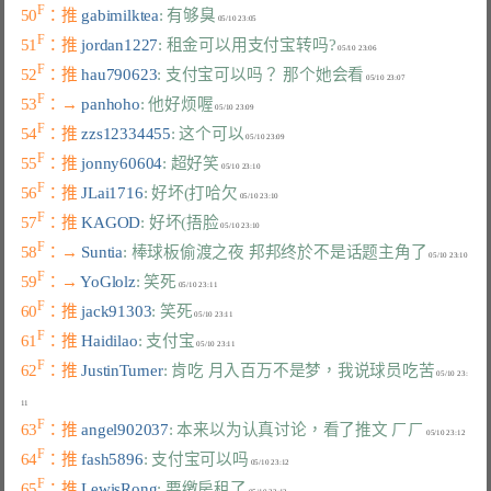
F
50
：推 
gabimilktea
: 有够臭
F
51
：推 
jordan1227
: 租金可以用支付宝转吗?
F
52
：推 
hau790623
: 支付宝可以吗？ 那个她会看
F
53
：→ 
panhoho
: 他好烦喔
F
54
：推 
zzs12334455
: 这个可以
F
55
：推 
jonny60604
: 超好笑
F
56
：推 
JLai1716
: 好坏(打哈欠
F
57
：推 
KAGOD
: 好坏(捂脸
F
58
：→ 
Suntia
: 棒球板偷渡之夜 邦邦终於不是话题主角了
F
59
：→ 
YoGlolz
: 笑死
F
60
：推 
jack91303
: 笑死
F
61
：推 
Haidilao
: 支付宝
F
62
：推 
JustinTurner
: 肯吃 月入百万不是梦，我说球员吃苦
 05/10 23:
F
63
：推 
angel902037
: 本来以为认真讨论，看了推文 ㄏㄏ
F
64
：推 
fash5896
: 支付宝可以吗
F
65
：推 
LewisRong
: 要缴房租了