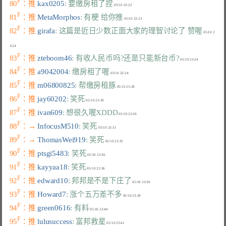
F
80
：推 
kax0205
: 要缴房租了捏
F
81
：推 
MetaMorphos
: 有梗 给你推
F
82
：推 
girafa
: 这篇是近日少数正面大家的理智讨论了 赞喔
 05/10 2
F
83
：推 
zteboom46
: 有收人民币吗?还是只能新台币?
F
84
：推 
a9042004
: 缴房租了喔
F
85
：推 
m06800825
: 帮缴房租豚
F
86
：推 
jay60202
: 笑死
F
87
：推 
ivan609
: 想很久喔XDDD
F
88
：→ 
InfocusM510
: 笑死
F
89
：→ 
ThomasWei919
: 笑死
F
90
：推 
ptsgi5483
: 笑死
F
91
：推 
kayyaa18
: 笑死
F
92
：推 
edward10
: 邦邦是不是下庄了
F
93
：推 
Howard7
: 涨个五万差不多
F
94
：推 
green0616
: 有料
F
95
：推 
lulusuccess
: 富邦救星