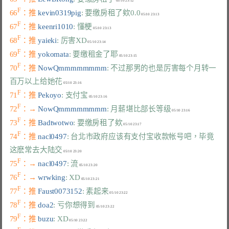
F
66
：推 
kevin0319pig
: 要缴房租了欸0.0
F
67
：推 
keenri1010
: 懂梗
F
68
：推 
yaieki
: 厉害XD
F
69
：推 
yokomata
: 要缴租金了耶
F
70
：推 
NowQmmmmmmmm
: 不过那男的也是厉害每个月转一
百万以上给她花
F
71
：推 
Pekoyo
: 支付宝
F
72
：→ 
NowQmmmmmmmm
: 月薪堪比部长等级
F
73
：推 
Badtwotwo
: 要缴房租了欸
F
74
：推 
nacl0497
: 台北市政府应该有支付宝收款帐号吧，毕竟
这麽常去大陆交
F
75
：→ 
nacl0497
: 流
F
76
：→ 
wrwking
: XD
F
77
：推 
Faust0073152
: 素起来
F
78
：推 
doa2
: 亏你想得到
F
79
：推 
buzu
: XD