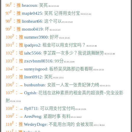
F
96
：推 
heacoun
: 笑死
F
97
：推 
maple0425
: 笑死 记得用支付宝
F
98
：推 
lionheart66
: 这个可以
F
99
：推 
momo0419
: 坏
F
100
：推 
summer3900
: 好坏
F
101
：推 
ipadpro2
: 租金可以用支付宝吗？
F
102
：嘘 
iahc5566
: 李芷霖一次多少？我说跳舞酬劳
F
103
：推 
zxcvbnm00316
: 99分
F
104
：→ 
sunnyisgood
: 板桥吴凤路那边看看啊
F
105
：推 
Inori0912
: 笑死
F
106
：→ 
bunbunbun
: 女孩一人发一张贵妃弹力椅
F
107
：→ 
Ogrish
: 花钱在这种素质的租金真的超浪费~完全没影
射
F
108
：→ 
fly0711
: 可以用支付宝付吗
F
109
：→ 
AresPeng
: 紧跟时事 有料
F
110
：推 
WesleyDoge
: 不能用台湾的 会被发现
F