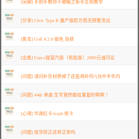
[闲聊] 手把手教你不被桶之新手主购教学
[分享] Civic Type R 量产版官方照无预警流出
[售车] Golf 4 2.0 银色 自排
[出售] Graco提篮汽座（有底座）2000元诚可议
[问题] 请问补牙材质掉了还能再补吗?(台中半年内
[问题] 44th 单曲 生写竟然都给重复的啊啊！
[心得] 华南红卡/icash 核卡
[问题] 拔牙矫正这样正常吗