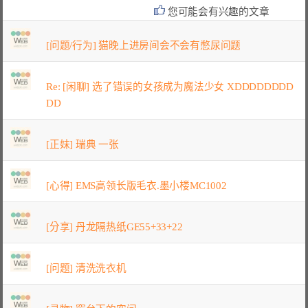
您可能会有兴趣的文章
[问题/行为] 猫晚上进房间会不会有憋尿问题
Re: [闲聊] 选了错误的女孩成为魔法少女 XDDDDDDDD
DD
[正妹] 瑞典 一张
[心得] EMS高领长版毛衣.墨小楼MC1002
[分享] 丹龙隔热纸GE55+33+22
[问题] 清洗洗衣机