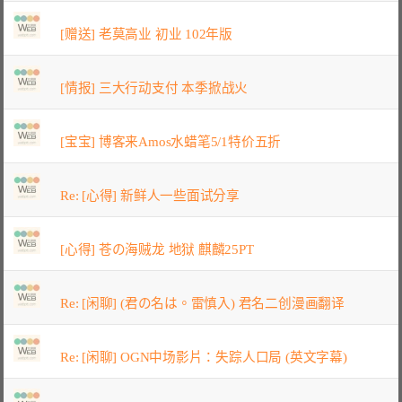
[赠送] 老莫高业 初业 102年版
[情报] 三大行动支付 本季掀战火
[宝宝] 博客来Amos水蜡笔5/1特价五折
Re: [心得] 新鲜人一些面试分享
[心得] 苍の海贼龙 地狱 麒麟25PT
Re: [闲聊] (君の名は。雷慎入) 君名二创漫画翻译
Re: [闲聊] OGN中场影片：失踪人口局 (英文字幕)