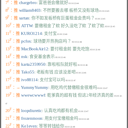
F
7
：推 
chargebro
: 富爸爸会缴就好
F
8
：推 
william8403
: 不然要搬去哪 板桥又没有球场
F
9
：推 
sartan
: 你不如发板桥有巨蛋租金会贵吗？
F
10
：推 
ATTW
: 要缴租金了欸 好久没吃了欸 了欸了欸
F
11
：推 
KURO1214
: 支付宝
F
12
：推 
pcfox
: 球场要开热狗店吗？
F
13
：推 
MacBookAir12
: 要付租金前 要先吃饱
F
14
：推 
nsk
: 食安基金表示
F
15
：推 
karta2359950
: 靠啦啦队就好啦
F
16
：推 
Tako55
: 老板有钱 应该没差吧
F
17
：推 
ivo88114
: 支付宝可以吗
F
18
：→ 
YummyYummy
: 用吃鸡代替缴租金很难吗
F
19
：推 
wwewcwwwf
: 乾爹真的超有钱 但这2年经济真的差
 05/10 22:
F
20
：推 
loopdiuretic
: 认真吃鸡都有机会
F
21
：推 
frozenmoon
: 用支付宝缴租金吗
F
22
：推 
Ke1even
: 等等转钱给你