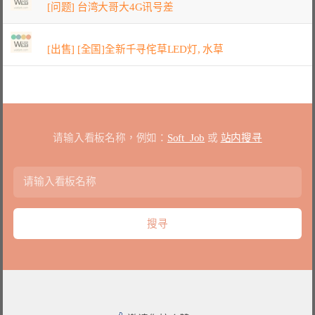
[问题] 台湾大哥大4G讯号差
[出售] [全国]全新千寻侘草LED灯, 水草
请输入看板名称，例如：
Soft_Job
或
站内搜寻