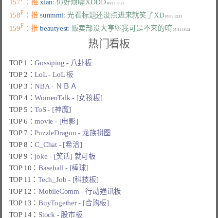
157
：推 
xian
: 你好烦喔XDDD
F
158
：推 
sunmmi
: 光看标题还没点进来就笑了XD
F
159
：推 
beautyest
: 贩卖部没大亨堡我可是不来的唷
热门看板
TOP 1：
Gossiping - 八卦板
TOP 2：
LoL - LoL 板
TOP 3：
NBA - ＮＢＡ
TOP 4：
WomenTalk - [女孩板]
TOP 5：
ToS - [神魔]
TOP 6：
movie - [电影]
TOP 7：
PuzzleDragon - 龙族拼图
TOP 8：
C_Chat - [希洽]
TOP 9：
joke - [笑话] 就可板
TOP 10：
Baseball - [棒球]
TOP 11：
Tech_Job - [科技板]
TOP 12：
MobileComm - 行动通讯板
TOP 13：
BuyTogether - [合购板]
TOP 14：
Stock - 股市板