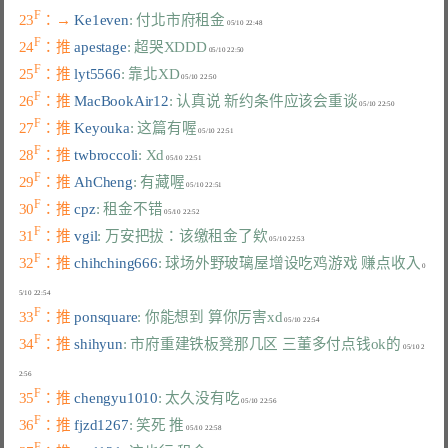
F
23
：→ 
Ke1even
: 付北市府租金
F
24
：推 
apestage
: 超哭XDDD
F
25
：推 
lyt5566
: 靠北XD
F
26
：推 
MacBookAir12
: 认真说 新约条件应该会重谈
F
27
：推 
Keyouka
: 这篇有喔
F
28
：推 
twbroccoli
: Xd
F
29
：推 
AhCheng
: 有藏喔
F
30
：推 
cpz
: 租金不错
F
31
：推 
vgil
: 万安把拔：该缴租金了欸
F
32
：推 
chihching666
: 球场外野玻璃屋增设吃鸡游戏 赚点收入
 0
F
33
：推 
ponsquare
: 你能想到 算你厉害xd
F
34
：推 
shihyun
: 市府重建铁板凳那几区 三董多付点钱ok的
 05/10 2
F
35
：推 
chengyu1010
: 太久没有吃
F
36
：推 
fjzd1267
: 笑死 推
F