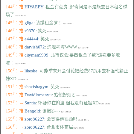
F
144
：推 
HIYAEEY
: 租金有点贵..好奇问是不是能去日本租名球
场了
F
145
：推 
gliga
: 该缴租金罗！
F
146
：推 
s9370
: 笑死
F
147
：推 
e44444
: 笑死
F
148
：推 
darvish072
: 洗哩考喔WWW
F
149
：推 
cityman9999
: 北市议会:要缴租金了欸?这次要多收
喔！
F
150
：→ 
likeske
: 可能季末开会讨论把经费87趴用去补强韩籍正
妹XD
F
151
：推 
shaxishagym
: 笑死
F
152
：推 
Davidlomanyu
: 蛤他好烦ㄛ
F
153
：→ 
Suntia
: 怀疑你在偷渡 但我没有证据XD
F
154
：推 
Bengold
: 该缴罗~~
F
155
：推 
zoro86227
: 会觉得他很烦吗
F
156
：→ 
zoro86227
: 台北市体育局
F