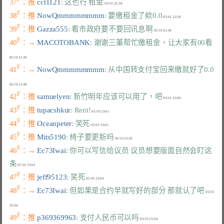
37
：推 
cct1121
: 这也行 租金
F
38
：推 
NowQmmmmmmmm
: 要缴租金了欸0.0
F
39
：推 
Gazza555
: 看市政府要不要回讯息啊
F
40
：→ 
MACOTOBANK
: 谢谢三董帮忙缴租金，让大家有00看
F
41
：→ 
NowQmmmmmmmm
: 从中国转支付宝回来缴就好了0.0
F
42
：推 
samuelyen
: 新竹明年应该可以用了，吧
F
43
：推 
tupacshkur
: Rent!
F
44
：推 
Oceanpeter
: 笑死
F
45
：推 
Mits5190
: 椅子要更新吗
F
46
：→ 
Ec73Iwai
: 你可以写信给议员 议员想要版面自然会盯这
条
F
47
：推 
jeff95123
: 笑死
F
48
：→ 
Ec73Iwai
: 但如果是合约早就写好的部分 那就认了吧
 05/10 
F
49
：推 
p369369963
: 支付人民币可以吗