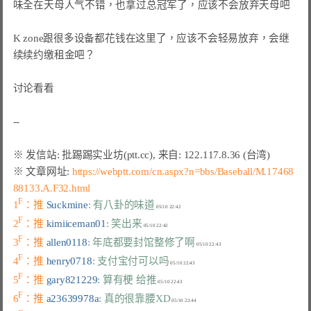
味全在天母人气不错，也拿过总冠军了，应该不会放弃天母吧

K zone跟很多设备都花钱在这里了，应该不会轻易放弃，会继
续续约缴租金吧？

讨论看看

※ 文章网址: 
https://webptt.com/cn.aspx?n=bbs/Baseball/M.17468
88133.A.F32.html
F
1
：推 
Suckmine
: 有八卦的味道
F
2
：推 
kimiiceman01
: 笑出来
F
3
：推 
allen0118
: 年底都要封馆整修了啊
F
4
：推 
henry0718
: 支付宝付可以吗
F
5
：推 
gary821229
: 算有梗 给推
F
6
：推 
a23639978a
: 真的很靠腰XD