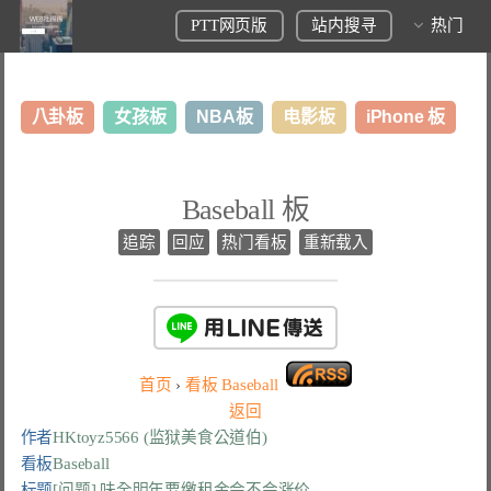
PTT网页版
站内搜寻
热门
八卦板
女孩板
NBA板
电影板
iPhone 板
日本旅游板
表特板
股市板
炒房板
LoL板
Baseball 板
美食板
追踪
回应
热门看板
重新载入
首页
›
看板
Baseball
返回
作者
HKtoyz5566 (监狱美食公道伯)
看板
Baseball
标题
[问题] 味全明年要缴租金会不会涨价