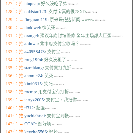
F
127
：推 
ntupeap
: 好久没吃了欸
F
128
：推 
coldstan123
: 支付宝真的很78XD
F
129
：→ 
fireguard119
: 原来是花边新闻 wwww
F
130
：→ 
timidwei
: 快笑死
F
131
：推 
orangel
: 建议年底封馆整修 全年主场都大巨蛋
F
132
：推 
aofuwa
: 北市府支付宝收吗？
F
133
：推 
a40558473
: 支付宝
F
134
：推 
rong1994
: 好久没租了
F
135
：推 
starchiang
: 支付寳打九折
F
136
：推 
anomic24
: 笑死
F
137
：推 
kimi0315
: 笑死
F
138
：推 
rocmp
: 用支付宝有打折
F
139
：→ 
jerryz2005
: 支付宝，我扫你
F
140
：推 
tf312
: 超强
F
141
：推 
yuchiehtsai
: 支付宝到帐
F
142
：→ 
CCAP
: 她好烦
F
143
：推 
keycho5566
: 好坏