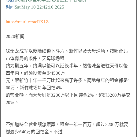
时间
Sat May 10 22:42:10 2025
https://reurl.cc/aeRX1Z
2020新闻

味全龙成军以後陆续谈下斗六、新竹以及天母球场，按照台北
市体育局的条件，天母球场租

约为期五年，约满以後可以延长半年，然後味全进驻天母以後
四年内，必须投资至少4500万

元，跟新竹十年一千万比起来高了许多。两地每年的租金都是1
00万，新竹球场每年回馈4%

的营业额，而天母则是3200万以下回馈金2%，超过3200万要交
20%。

不知道味全营业额怎麽算，租金一年一百万，超过3200万就要
缴最少640万的回馈金。不过
