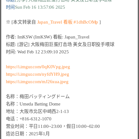
时间
Sun Feb 16 13:57:06 2025
※ [本文转录自 
Japan_Travel 看板 #1dhBcOMp
作者: ImKSW (ImKSW) 看板: Japan_Travel

标题: [游记] 大阪梅田巨蛋打击场 美女及日职投手喂球

时间: Wed Feb 12 23:09:10 2025

https://i.imgur.com/0qK0Vpg.jpeg
https://i.imgur.com/nyfdYH9.jpeg
https://i.imgur.com/mJ26xua.jpeg
名称：梅田バッティングドーム

名称：Umeda Batting Dome

地址：大阪市北区中崎西2-1-13

电话：+816-6312-1070

营业时间：平日11:00~23:00，假日10:00~02:00

造访日期：2025年1月
