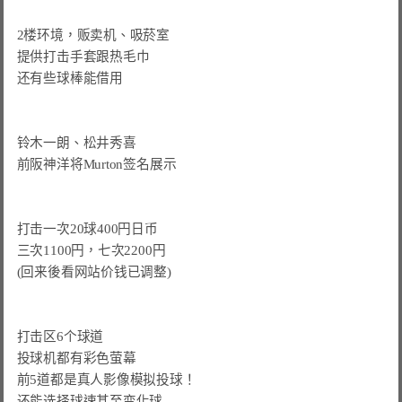
2楼环境，贩卖机、吸菸室

提供打击手套跟热毛巾

还有些球棒能借用

铃木一朗、松井秀喜

前阪神洋将Murton签名展示

打击一次20球400円日币

三次1100円，七次2200円

(回来後看网站价钱已调整)

打击区6个球道

投球机都有彩色萤幕

前5道都是真人影像模拟投球！

还能选择球速甚至变化球
