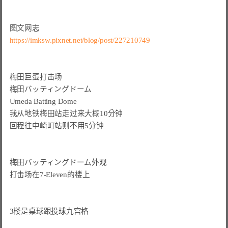
https://imksw.pixnet.net/blog/post/227210749
梅田巨蛋打击场

梅田バッティングドーム

Umeda Batting Dome

我从地铁梅田站走过来大概10分钟

回程往中崎町站则不用5分钟

梅田バッティングドーム外观

打击场在7-Eleven的楼上

3楼是桌球跟投球九宫格
