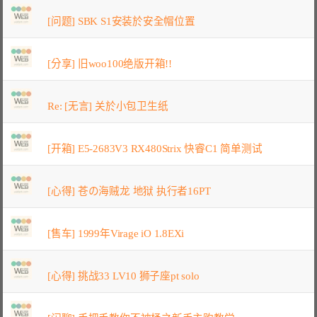
[问题] SBK S1安装於安全帽位置
[分享] 旧woo100绝版开箱!!
Re: [无言] 关於小包卫生纸
[开箱] E5-2683V3 RX480Strix 快睿C1 简单测试
[心得] 苍の海贼龙 地狱 执行者16PT
[售车] 1999年Virage iO 1.8EXi
[心得] 挑战33 LV10 狮子座pt solo