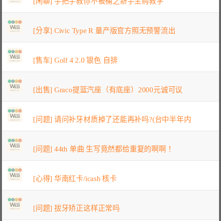
[闲聊] 手把手教你不被桶之新手主购教学
[分享] Civic Type R 量产版官方照无预警流出
[售车] Golf 4 2.0 银色 自排
[出售] Graco提篮汽座（有底座）2000元诚可议
[问题] 请问补牙材质掉了还能再补吗?(台中半年内
[问题] 44th 单曲 生写竟然都给重复的啊啊！
[心得] 华南红卡/icash 核卡
[问题] 拔牙矫正这样正常吗