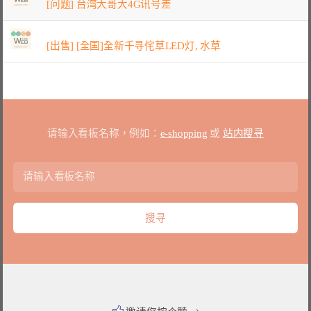
[问题] 台湾大哥大4G讯号差
[出售] [全国]全新千寻侘草LED灯, 水草
请输入看板名称，例如：
e-shopping
或
站内搜寻