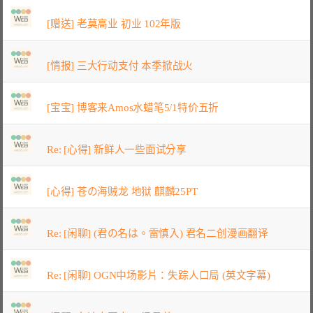
[赠送] 老莫高业 初业 102年版
[情报] 三大行动支付 本季掀战火
[宝宝] 博客来Amos水蜡笔5/1特价五折
Re: [心得] 新鲜人一些面试分享
[心得] 苍の海贼龙 地狱 麒麟25PT
Re: [闲聊] (君の名は。雷慎入) 君名二创漫画翻译
Re: [闲聊] OGN中场影片：失踪人口局 (英文字幕)