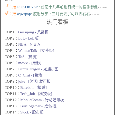
F
7
：推 
ROKOKKKK
: 台南十几年前也有统一的投手影像
F
8
：推 
aqwspop
: 感谢分享，三月要去了可以去看看
热门看板
TOP 1：
Gossiping - 八卦板
TOP 2：
LoL - LoL 板
TOP 3：
NBA - ＮＢＡ
TOP 4：
WomenTalk - [女孩板]
TOP 5：
ToS - [神魔]
TOP 6：
movie - [电影]
TOP 7：
PuzzleDragon - 龙族拼图
TOP 8：
C_Chat - [希洽]
TOP 9：
joke - [笑话] 就可板
TOP 10：
Baseball - [棒球]
TOP 11：
Tech_Job - [科技板]
TOP 12：
MobileComm - 行动通讯板
TOP 13：
BuyTogether - [合购板]
TOP 14：
Stock - 股市板