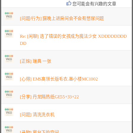
您可能会有兴趣的文章
[问题/行为] 猫晚上进房间会不会有憋尿问题
Re: [闲聊] 选了错误的女孩成为魔法少女 XDDDDDDDD
DD
[正妹] 瑞典 一张
[心得] EMS高领长版毛衣.墨小楼MC1002
[分享] 丹龙隔热纸GE55+33+22
[问题] 清洗洗衣机
[寻物] 窗台下的空间