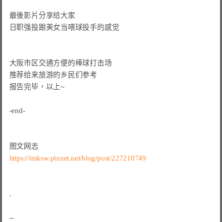
最後影片分享给大家

日职强投跟美女当喂球投手的感觉

大阪市区交通方便的棒球打击场

推荐给来旅游的乡民们参考

报告完毕，以上~

-end-

https://imksw.pixnet.net/blog/post/227210749
.
