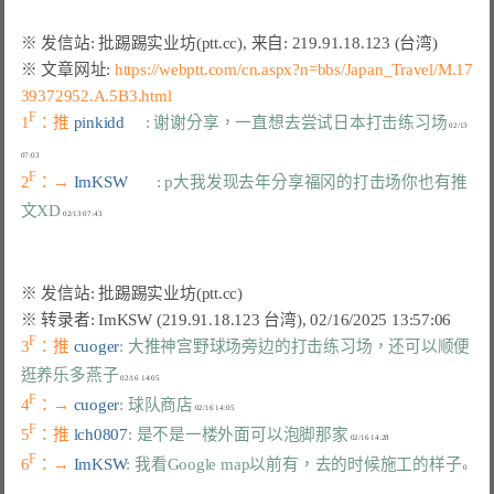
※ 文章网址: 
https://webptt.com/cn.aspx?n=bbs/Japan_Travel/M.17
39372952.A.5B3.html
F
1
：推 
pinkidd     
: 谢谢分享，一直想去尝试日本打击练习场
 02/13 
F
2
：→ 
ImKSW       
: p大我发现去年分享福冈的打击场你也有推
文XD
F
3
：推 
cuoger
: 大推神宫野球场旁边的打击练习场，还可以顺便
逛养乐多燕子
F
4
：→ 
cuoger
: 球队商店
F
5
：推 
lch0807
: 是不是一楼外面可以泡脚那家
F
6
：→ 
ImKSW
: 我看Google map以前有，去的时候施工的样子
 0