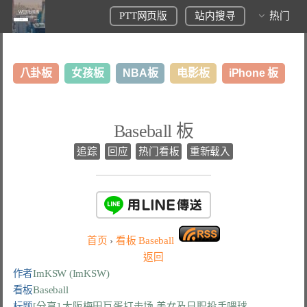
PTT网页版
站内搜寻
热门
八卦板
女孩板
NBA板
电影板
iPhone 板
日本旅游板
表特板
股市板
炒房板
LoL板
Baseball 板
美食板
追踪
回应
热门看板
重新载入
首页
›
看板
Baseball
返回
作者
ImKSW (ImKSW)
看板
Baseball
标题
[分享] 大阪梅田巨蛋打击场 美女及日职投手喂球