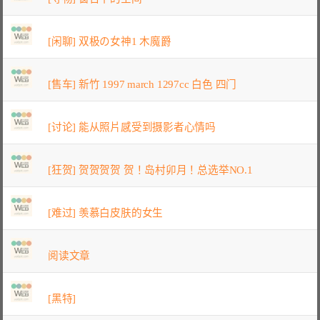
[闲聊] 双极の女神1 木魔爵
[售车] 新竹 1997 march 1297cc 白色 四门
[讨论] 能从照片感受到摄影者心情吗
[狂贺] 贺贺贺贺 贺！岛村卯月！总选举NO.1
[难过] 羡慕白皮肤的女生
阅读文章
[黑特]