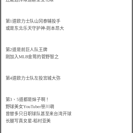
第1道欧力士队山冈泰辅投手

或是东北乐天守护神-则本昂大

第2道是前巨人队王牌

刚加入MLB金莺的菅野智之

第4道欧力士队左投宫城大弥

第3、5道都是妹子啊！

野球美女YouTuber笹川萌

曾替多只日职球队甚至来台湾开球

长腿写真女星-稻村亚美
