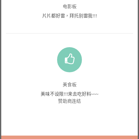
电影板
片片都好雷，拜托别雷我!!!
美食板
美味不设限!!!来去吃好料~~~
赞助商连结