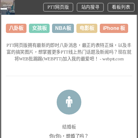
PTT网页版
站内搜寻
看板列表
八卦板
女孩板
NBA板
电影板
iPhone 板
日本旅游板
表特板
股市板
炒房板
LoL板
PTT网页版
拥有最新的即时八卦消息，最正的表特正妹，以及丰
富的搞笑图片，想掌握更多
PTT线上热门话题
及新闻吗？现在就
美食板
将
WEB批踢踢(WEBPTT)
加入我的最爱吧！ -
webptt.com
结婚板
你(你)，想婚了吗？