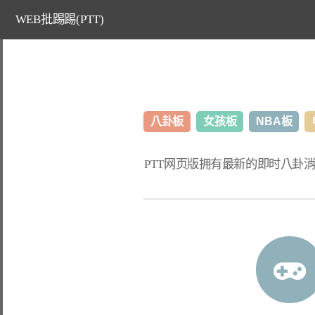
WEB批踢踢(PTT)
八卦板
女孩板
NBA板
PTT网页版
拥有最新的即时八卦