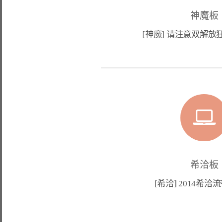
神魔板
[神魔] 请注意双解
希洽板
[希洽] 2014希