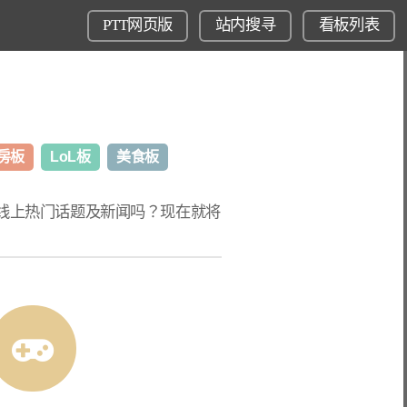
PTT网页版
站内搜寻
看板列表
房板
LoL板
美食板
T线上热门话题
及新闻吗？现在就将