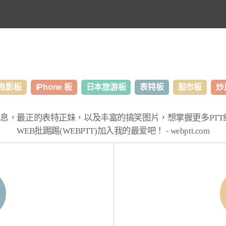
电影板
iPhone 板
日本旅游板
表特板
股市板
炒
消息，最正的表特正妹，以及丰富的搞笑图片，想掌握更多
PT
WEB批踢踢(WEBPTT)
加入我的最爱吧！ -
webptt.com