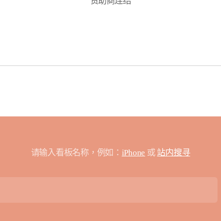
赞助商连结
请输入看板名称，例如：
iPhone
或
站内搜寻