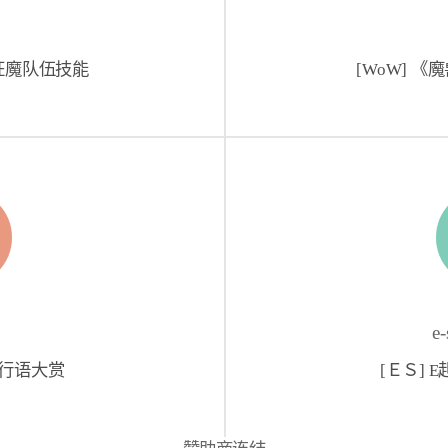
放狂魔队伍技能
[WoW] 
e
洽流行语大赏
[ＥＳ] E起