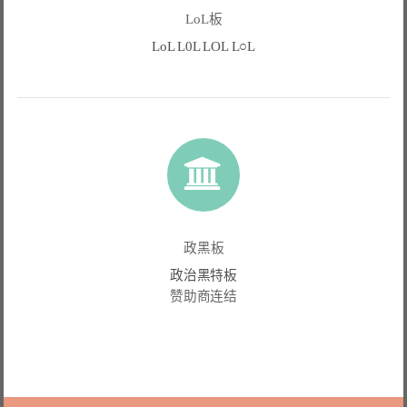
LoL板
LoL L0L LOL L○L
政黑板
政治黑特板
赞助商连结