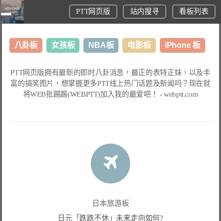
PTT网页版
站内搜寻
看板列表
八卦板
女孩板
NBA板
电影板
iPhone 板
日本旅游板
表特板
股市板
炒房板
LoL板
PTT网页版
拥有最新的即时八卦消息，最正的表特正妹，以及丰
富的搞笑图片，想掌握更多
PTT线上热门话题
及新闻吗？现在就
美食板
将
WEB批踢踢(WEBPTT)
加入我的最爱吧！ -
webptt.com
日本旅游板
日元「跌跌不休」未来走向如何?