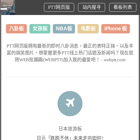
PTT网页版
站内搜寻
看板列表
八卦板
女孩板
NBA板
电影板
iPhone 板
日本旅游板
表特板
股市板
炒房板
LoL板
PTT网页版
拥有最新的即时八卦消息，最正的表特正妹，以及丰
富的搞笑图片，想掌握更多
PTT线上热门话题
及新闻吗？现在就
美食板
将
WEB批踢踢(WEBPTT)
加入我的最爱吧！ -
webptt.com
日本旅游板
日元「跌跌不休」未来走向如何?