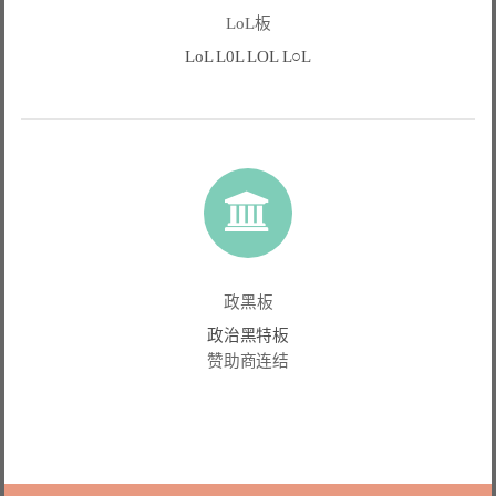
LoL板
LoL L0L LOL L○L
政黑板
政治黑特板
赞助商连结