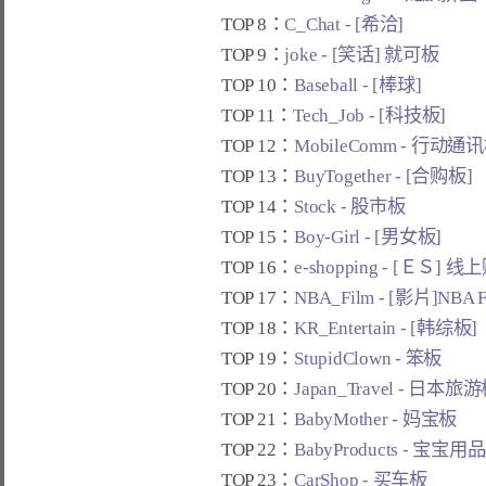
TOP 8：
C_Chat - [希洽]
TOP 9：
joke - [笑话] 就可板
TOP 10：
Baseball - [棒球]
TOP 11：
Tech_Job - [科技板]
TOP 12：
MobileComm - 行动通
TOP 13：
BuyTogether - [合购板]
TOP 14：
Stock - 股市板
TOP 15：
Boy-Girl - [男女板]
TOP 16：
e-shopping - [ＥＳ] 
TOP 17：
NBA_Film - [影片]NBA 
TOP 18：
KR_Entertain - [韩综板]
TOP 19：
StupidClown - 笨板
TOP 20：
Japan_Travel - 日本旅
TOP 21：
BabyMother - 妈宝板
TOP 22：
BabyProducts - 宝宝用
TOP 23：
CarShop - 买车板