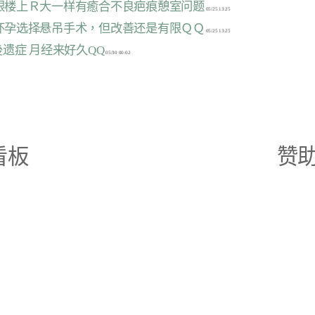
，跟楼上Ｒ大一样有癒合不良疤痕憩室问题
再怀孕选择悬吊手术，但改善还是有限ＱＱ
产後遗症 月经来好久QQ
看板
赞