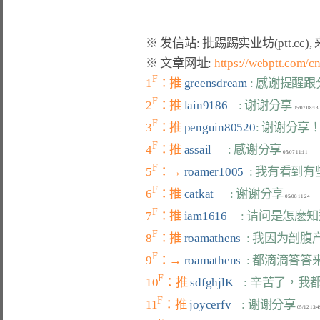
※ 文章网址: 
https://webptt.com/
F
1
：推 
greensdream 
: 感谢提醒
F
2
：推 
lain9186    
: 谢谢分享
F
3
：推 
penguin80520
: 谢谢分享
F
4
：推 
assail      
: 感谢分享
F
5
：→ 
roamer1005  
: 我有看到
F
6
：推 
catkat      
: 谢谢分享
F
7
：推 
iam1616     
: 请问是怎麽
F
8
：推 
roamathens  
: 我因为剖
F
9
：→ 
roamathens  
: 都滴滴答答
F
10
：推 
sdfghjlK    
: 辛苦了，我
F
11
：推 
joycerfv    
: 谢谢分享