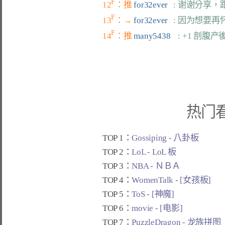
F
12
：推 
for32ever   
: 谢谢分享
F
13
：→ 
for32ever   
: 因为想要
F
14
：推 
many5438    
: +1 剖腹
热门
TOP 1：
Gossiping - 八卦板
TOP 2：
LoL - LoL 板
TOP 3：
NBA - ＮＢＡ
TOP 4：
WomenTalk - [女孩板]
TOP 5：
ToS - [神魔]
TOP 6：
movie - [电影]
TOP 7：
PuzzleDragon - 龙族拼图