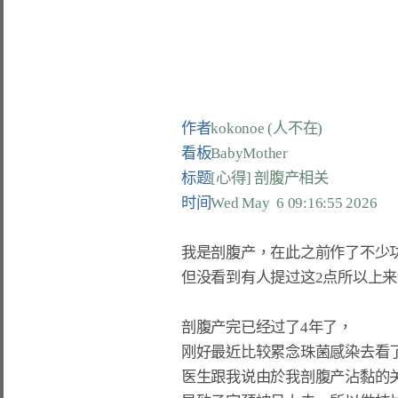
作者
kokonoe (人不在)
看板
BabyMother
标题
[心得] 剖腹产相关
时间
Wed May  6 09:16:55 2026
我是剖腹产，在此之前作了不少功
但没看到有人提过这2点所以上来
剖腹产完已经过了4年了，

刚好最近比较累念珠菌感染去看了
医生跟我说由於我剖腹产沾黏的关