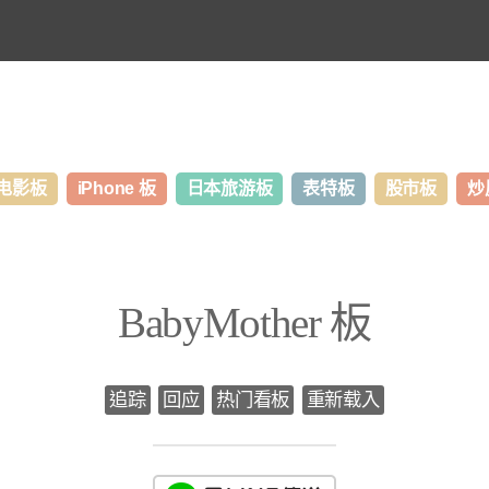
电影板
iPhone 板
日本旅游板
表特板
股市板
炒
BabyMother 板
追踪
回应
热门看板
重新载入