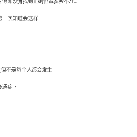
如没有找到正确位置就会不准...

一次知道会这样



(但不是每个人都会发生

遗症，
