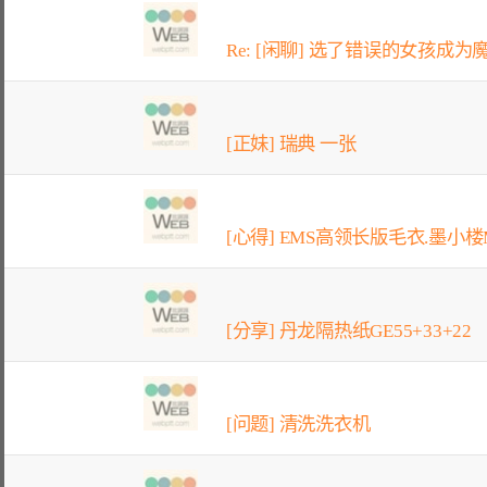
Re: [闲聊] 选了错误的女孩成为魔
[正妹] 瑞典 一张
[心得] EMS高领长版毛衣.墨小楼M
[分享] 丹龙隔热纸GE55+33+22
[问题] 清洗洗衣机