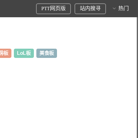
PTT网页版
站内搜寻
热门
房板
LoL板
美食板