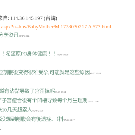
cn.aspx?n=bbs/BabyMother/M.1778030217.A.573.html
跟分享资讯
！！希望原PO身体健康！！
有些剖腹後变得很难受孕,可能就是这些原因
知道有沾黏导致子宫歪掉呢
腹产子宫癒合後有个凹槽导致每个月生理期
来10几天超累人
都没想到剖腹会有後遗症..（抖