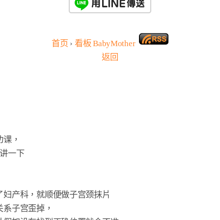
首页
›
看板
BabyMother
返回
课，

讲一下

妇产科，就顺便做子宫颈抹片

系子宫歪掉，
