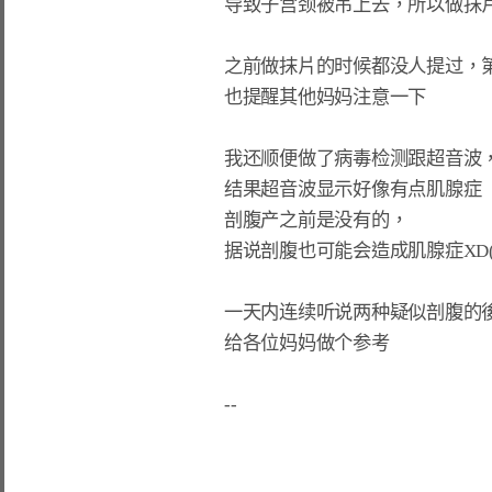
导致子宫颈被吊上去，所以做抹片假
之前做抹片的时候都没人提过，第
也提醒其他妈妈注意一下

我还顺便做了病毒检测跟超音波，
结果超音波显示好像有点肌腺症

剖腹产之前是没有的，

据说剖腹也可能会造成肌腺症XD
一天内连续听说两种疑似剖腹的後
给各位妈妈做个参考
