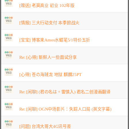
[赠送] 老莫高业 初业 102年版
[情报] 三大行动支付 本季掀战火
[宝宝] 博客来Amos水蜡笔5/1特价五折
Re: [心得] 新鲜人一些面试分享
[心得] 苍の海贼龙 地狱 麒麟25PT
Re: [闲聊] (君の名は。雷慎入) 君名二创漫画翻译
Re: [闲聊] OGN中场影片：失踪人口局 (英文字幕)
[问题] 台湾大哥大4G讯号差