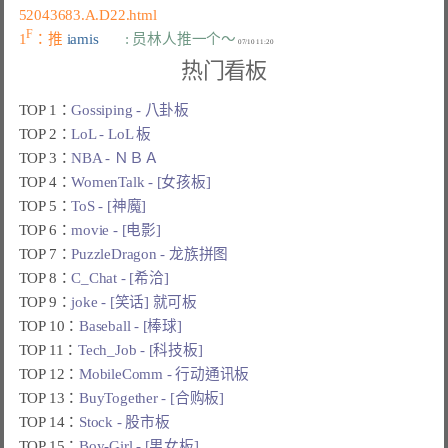
52043683.A.D22.html
F
1
：推 
iamis       
: 员林人推一个～
热门看板
TOP 1：
Gossiping - 八卦板
TOP 2：
LoL - LoL 板
TOP 3：
NBA - ＮＢＡ
TOP 4：
WomenTalk - [女孩板]
TOP 5：
ToS - [神魔]
TOP 6：
movie - [电影]
TOP 7：
PuzzleDragon - 龙族拼图
TOP 8：
C_Chat - [希洽]
TOP 9：
joke - [笑话] 就可板
TOP 10：
Baseball - [棒球]
TOP 11：
Tech_Job - [科技板]
TOP 12：
MobileComm - 行动通讯板
TOP 13：
BuyTogether - [合购板]
TOP 14：
Stock - 股市板
TOP 15：
Boy-Girl - [男女板]