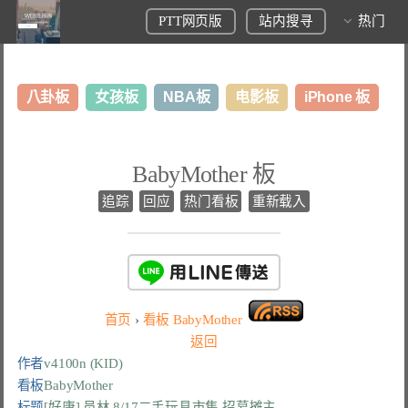
PTT网页版
站内搜寻
热门
八卦板
女孩板
NBA板
电影板
iPhone 板
日本旅游板
表特板
股市板
炒房板
LoL板
BabyMother 板
美食板
追踪
回应
热门看板
重新载入
首页
›
看板
BabyMother
返回
作者
v4100n (KID)
看板
BabyMother
标题
[好康] 员林 8/17二手玩具市集 招募摊主