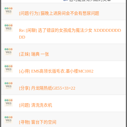
[问题/行为] 猫晚上进房间会不会有憋尿问题
Re: [闲聊] 选了错误的女孩成为魔法少女 XDDDDDDDD
DD
[正妹] 瑞典 一张
[心得] EMS高领长版毛衣.墨小楼MC1002
[分享] 丹龙隔热纸GE55+33+22
[问题] 清洗洗衣机
[寻物] 窗台下的空间