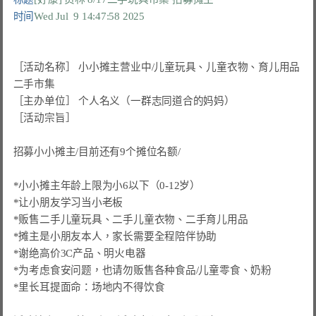
时间
Wed Jul  9 14:47:58 2025
［活动名称］ 小小摊主营业中/儿童玩具、儿童衣物、育儿用品
二手市集

［主办单位］ 个人名义（一群志同道合的妈妈）

［活动宗旨］

招募小小摊主/目前还有9个摊位名额/

*小小摊主年龄上限为小6以下（0-12岁）

*让小朋友学习当小老板

*贩售二手儿童玩具、二手儿童衣物、二手育儿用品

*摊主是小朋友本人，家长需要全程陪伴协助

*谢绝高价3C产品、明火电器

*为考虑食安问题，也请勿贩售各种食品/儿童零食、奶粉

*里长耳提面命：场地内不得饮食
