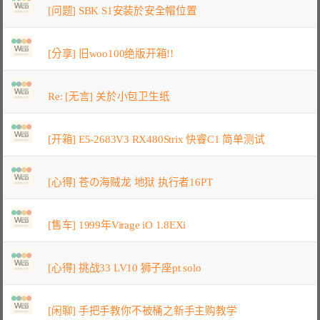
[问题] SBK S1安装於安全帽位置
[分享] 旧woo100绝版开箱!!
Re: [无言] 关於小包卫生纸
[开箱] E5-2683V3 RX480Strix 快睿C1 简单测试
[心得] 苍の海贼龙 地狱 执行者16PT
[售车] 1999年Virage iO 1.8EXi
[心得] 挑战33 LV10 狮子座pt solo
[闲聊] 手把手教你不被桶之新手主购教学