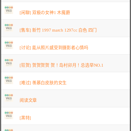
[闲聊] 双极の女神1 木魔爵
[售车] 新竹 1997 march 1297cc 白色 四门
[讨论] 能从照片感受到摄影者心情吗
[狂贺] 贺贺贺贺 贺！岛村卯月！总选举NO.1
[难过] 羡慕白皮肤的女生
阅读文章
[黑特]