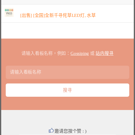
[出售] [全国]全新千寻侘草LED灯, 水草
请输入看板名称，例如：
Gossiping
或
站内搜寻
邀请您按个赞 : )