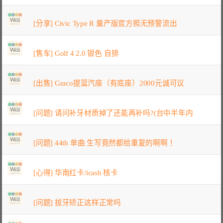
[分享] Civic Type R 量产版官方照无预警流出
[售车] Golf 4 2.0 银色 自排
[出售] Graco提篮汽座（有底座）2000元诚可议
[问题] 请问补牙材质掉了还能再补吗?(台中半年内
[问题] 44th 单曲 生写竟然都给重复的啊啊！
[心得] 华南红卡/icash 核卡
[问题] 拔牙矫正这样正常吗